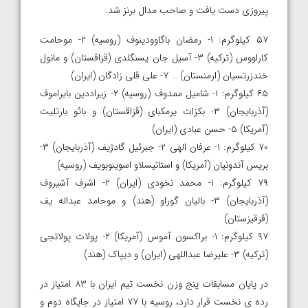
پیروزی دست یافت و صاحب مدال برنز شد.
۵۷ کیلوگرم: ۱- رمضان باگاوودینوف (روسیه) ۲- موحامت
کاراووس (ترکیه) ۳- آسیل جان یسنگلدی (قزاقستان) و مانول
خندزرتسیان (ارمنستان) … ۷- علی قلی زادگان (ایران)
۶۵ کیلوگرم: ۱- شامیل ممدوف (روسیه) ۲- زیراددین بایراموف
(آذربایجان) ۳- بکزات یرمکبای (قزاقستان) و بائو بارتلیت
(آمریکا) ۵- حسن عبادی (ایران)
۷۰ کیلوگرم: ۱- عرفان الهی ۲- جبرئیل گادژیف (آذربایجان) ۳-
بریس آندونیان (آمریکا) و استانیسلاو اسوینوبویف (روسیه)
۷۹ کیلوگرم: ۱- محمد نخودی (ایران) ۲- اشرف آشیروف
(آذربایجان) ۳- بالیان گوراو (هند) و موحامد عبداله یف
(قرقیزستان)
۹۷ کیلوگرم: ۱- براکسون آموس (آمریکا) ۲- پولات پولاتجی
(ترکیه) ۳- علیرضا عبداللهی (ایران) و دیپاک (هند)
در پایان مسابقات پنج وزن نخست تیم ایران با ۸۳ امتیاز در
رده ی نخست قرار دارد، روسیه با ۷۷ امتیاز در جایگاه دوم و