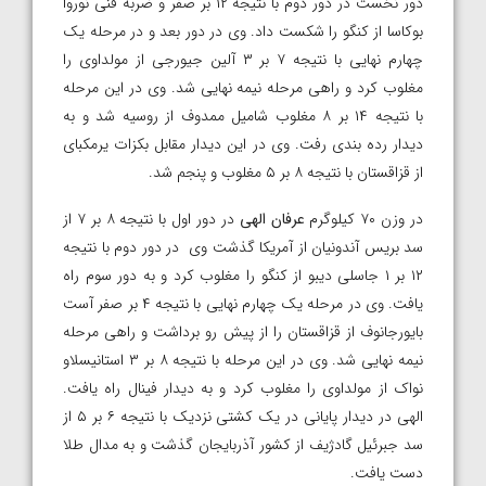
دور نخست در دور دوم با نتیجه ۱۲ بر صفر و ضربه فنی نوروا
بوکاسا از کنگو را شکست داد. وی در دور بعد و در مرحله یک
چهارم نهایی با نتیجه ۷ بر ۳ آلین جیورجی از مولداوی را
مغلوب کرد و راهی مرحله نیمه نهایی شد. وی در این مرحله
با نتیجه ۱۴ بر ۸ مغلوب شامیل ممدوف از روسیه شد و به
دیدار رده بندی رفت. وی در این دیدار مقابل بکزات یرمکبای
از قزاقستان با نتیجه ۸ بر ۵ مغلوب و پنجم شد.
در وزن ۷۰ کیلوگرم
عرفان الهی
در دور اول با نتیجه ۸ بر ۷ از
سد بریس آندونیان از آمریکا گذشت وی در دور دوم با نتیجه
۱۲ بر ۱ جاسلی دیبو از کنگو را مغلوب کرد و به دور سوم راه
یافت. وی در مرحله یک چهارم نهایی با نتیجه ۴ بر صفر آست
بایورجانوف از قزاقستان را از پیش رو برداشت و راهی مرحله
نیمه نهایی شد. وی در این مرحله با نتیجه ۸ بر ۳ استانیسلاو
نواک از مولداوی را مغلوب کرد و به دیدار فینال راه یافت.
الهی در دیدار پایانی در یک کشتی نزدیک با نتیجه ۶ بر ۵ از
سد جبرئیل گادژیف از کشور آذربایجان گذشت و به مدال طلا
دست یافت.