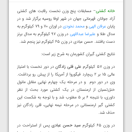
خانه کشتی
– مسابقات پنج وزن نخست رقابت های کشتی
آزاد جوانان قهرمانی جهان در شهر اوفا روسیه برگزار شد و در
پایان
عرفان الهی
و
محمد نخودی
در اوزان ۷۰ و ۷۹ کیلوگرم به
مدال طلا و
علیرضا عبداللهی
در وزن ۹۷ کیلوگرم به مدال برنز
دست یافتند. حسن عبادی در وزن ۶۵ کیلوگرم نیز پنجم شد.
نتایج کشتی گیران کشورمان به شرح زیر است:
در وزن ۵۷ کیلوگرم
علی قلی زادگان
در دور نخست با امتیاز
عالی ۱۵ بر ۲ ریچارد فیگوروا از آمریکا را از پیش رو برداشت.
وی در دور دوم و در مرحله یک چهارم نهایی مقابل مانول
خنژرتسیان از ارمنستان در یک کشتی مورد بحث از نظر
داوری، با نتیجه ۶ بر ۵ مغلوب شد و با توجه به شکست این
کشتی گیر ارمنستانی در مرحله نیمه نهایی، قلی زادگان نیز
حذف شد.
در وزن ۶۵ کیلوگرم
سید حسن عبادی
پس از استراحت در