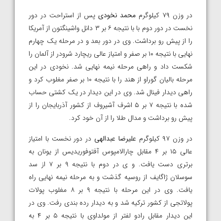
در وزن ۷۹ کیلوگرم
محمد نخودی
پس از استراحت در دور
نخست در دور دوم با با نتیجه ۶ بر ۳ دانل واشینگتون از آمریکا
را از پیش رو برداشت. وی در دور بعد و در مرحله یک چهارم
نهایی با نتیجه ۱۰ بر صفر و امتیاز عالی ریچارد شرودر از آلمان را
شکست داد و راهی مرحله نیمه نهایی شد. نخودی در این
مرحله بالیان گوراو از هند را با نتیجه ۱۰ بر صفر مغلوب کرد و
راهی دیدار فینال شد. وی در این دیدار در یک کشتی حساب
شده با نتیجه ۷ بر ۵ اشرف آشیروف از کشور آذربایجان را از
پیش رو برداشت و مدال طلا را از آن خود کرد.
در وزن ۹۷ کیلوگرم
علیرضا عبدالهی
در دور نخست با امتیاز
عالی ۱۵ بر ۴ مقابل چارالامپوس آفتوفوریدیس از یونان به
برتری دست یافت. و ی در دوم با نتیجه ۹ بر ۷ از سد
سوسلان ژاگایف از روسیه گذشت و به مرحله نیمه نهایی راه
یافت. وی در این مرحله با نتیجه ۹ بر ۸ مغلوب پولات
پولاتجی از کشور ترکیه شد و به دیدار رده بندی رفت. وی در
این دیدار مقابل رادو لفتر از مولداوی با نتیجه ۵ بر ۴ به