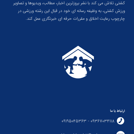
کشتی تلاش می کند با نشر بروزترین اخبار، مطالب، ویدیوها و تصاویر
ورزش کشتی، به وظیفه رسانه ای خود در قبال این رشته ورزشی در
چارچوب رعایت اخلاق و مقررات حرفه ای خبرنگاری عمل کند.
ارتباط با ما
09367034118 - 09195045363