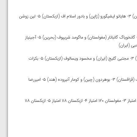
۸۶ کیلوگرم: ۱- عظمت دولت بیکوف (قزاقستان) ۲- علیرضا کریمی (ایران) ۳- هایاتو ایشیگورو (ژاپن) و بادور اسلام اف (ازبکستان) ۵- لین زوشن
۹۲ کیلوگرم: ۱- آرش یوشیدا (ژاپن) ۲- رضابک آیتموخان (قزاقستان) ۳- گانخویاگ گانباتار (مغولستان) و ماگومد شریپوف (بحرین) ۵- آجینیاز
۹۷ کیلوگرم: ۱- احمد تاج الدین اف (بحرین) ۲- آووسایمان هابیلا (چین) ۳- مجتبی گلیج (ایران) و مخسود ویسالوف (ازبکستان) ۵- بکزات
۱۲۵ کیلوگرم: ۱- لخاگواگرل مونختور (مغولستان) و یوسوپ باتیرمورزایف (قزاقستان) ۳- بوهردون (چین) و کومار آنیروده (هند) ۵- امیررضا
رده بندی تیمی: ۱- قزاقستان ۱۷۹ امتیاز ۲- ژاپن ۱۲۹ امتیاز ۳- ایران ۱۲۴ امتیاز ۳- مغولستان ۱۲۰ امتیاز ۴- ازبکستان ۱۱۸ امتیاز ۵- ازبکستان ۱۱۸