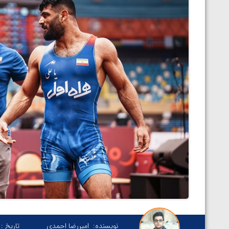
نویسنده:
امیررضا احمدی
تاریخ :