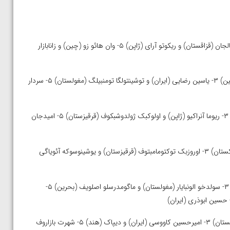
۵۷ کیلوگرم: ۱- امان (هند) ۲- آلماز سمانبکوف (قرقیزستان) ۳- راحت کالجان (قزاقستان) و ریکوتو آرای (ژاپن) ۵- وان هائو زو (چین) و زانابازار
۶۱ کیلوگرم: ۱- تایربک ژوماشبک اولو (قرقیزستان) ۲- لیو مینگ هیو (چین) ۳- یاسین رضایی (ایران) و توشینتولگا تومنبیلگ (مغولستان) ۵- سردار
۶۵ کیلوگرم: ۱- رحمان عموزاد (ایران) ۲- تولگا تومور اوچیر (مغولستان) ۳- ریوما آنراکیو (ژاپن) و اولوکبک ژولدوشبکوف (قرقیزستان) ۵- امیدجان
۷۰ کیلوگرم: ۱- سنجر دوسجانوف (قزاقستان) ۲- ظفربک اوتاخانوف (ازبکستان) ۳- اوروزبک توکتومامبتوف (قرقیزستان) و یوشینوسوکه آئویاگی
۷۴ کیلوگرم: ۱- دارخان یسنگالی (قزاقستان) ۲- کایرین کینوشیتا (ژاپن) ۳- سولدخو الونبایار (مغولستان) و ماگومدرسلو اصلویف (بحرین) ۵-
۷۹ کیلوگرم: ۱- بولات ساکایف (قزاقستان) ۲- بکزاد عبدالرحمن اف (ازبکستان) ۳- امیرحسین کاووسی (ایران) و دیپاک (هند) ۵- شهرت بازاروف