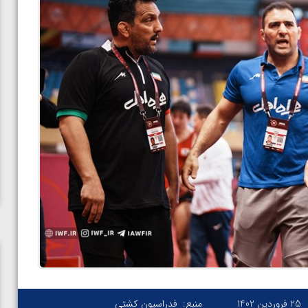
25 فروردین 1402
منبع:
فدراسیون کشتی