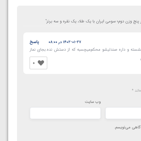
ر پنج وزن دوم؛ سومی ایران با یک طلا، یک نقره و سه برنز
”
پاسخ
۱۴۰۲-۰۱-۲۷ در ۰۸:۰۰
شسته و داره صندلیشو محکم‌میچسبه که از دستش نده.بجای نماز
0
‌اند
*
وب‌ سایت
دگاهی می‌نویسم.