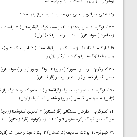
بوهردون از چین شکست خورد و پنجم شد.
رده بندی انفرادی و تیمی این مسابقات به شرح زیر است:
زاندانبود (مغولستان) … ۱۰- علیرضا سرلک (ایران)
روزیموف (ازبکستان) و کودای اوگاوا (ژاپن)
جلال اف (ازبکستان) و سنجر موختار (قزاقستان)
(ژاپن) ۵- مرتضی قیاسی (ایران) و شامیل ایساکوف (اردن)
بیونگ مین گونگ (کره جنوبی۹ و آدیلت ژاپارکولوف (قرقیزستان) … ۸- حسین ابوذری (ایران)