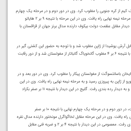
رم علیرضا کریمی در دور اول با نتیجه ۵ بر ۲ گوان اوک کیم از کره جنوبی را مغلوب کرد. وی در دور دوم و در مرحله یک چهارم
نهایی با نتیجه ۱۰ بر صفر زوشن لین از چین را از پیش رو برداشت و به مرحله نیمه نهایی راه یافت. وی در این مرحله با نتیجه ۹ بر ۲ هایاتو
ین دیدار مقابل عظمت دولت بیکوف دارنده مدال برنز جهان از قزاقستان با
 ارشک محبی در دور نخست با نتیجه ۱۰ بر صفر مقابل آرش یوشیدا از ژاپن مغلوب شد و با توجه به حضور این کشتی گیر در
دیدار فینال،‌ محبی به گروه بازنده ها رفت. وی در دیدار شانس مجدد با نتیجه ۶ بر ۴ مغلوب گانخویاگ گانباتار از مغولستان شد و از دور رقابت
 گلیج در دور اول با نتیجه ۱۲ بر صفر اولزیسایخان باسانتسوگت از مغولستان پیکار را مغلوب کرد. وی در دور بعد و در
ل مصاف تاکاشی ایشیگورو از ژاپن به پیروزی رسید و به مرحله نیمه نهایی راه یافت. وی در این
مرحله مقابل احمد تاج الدین اف از بحرین با نتیجه ۱۳ بر ۸ مغلوب شد و به دیدار رده بندی رفت. گلیج در این دیدار با نتیجه ۱۱ بر صفر بکزاد
در وزن ۱۲۵ کیلوگرم امیررضا معصومی پس از استراحت در دور نخست،‌ در دور دوم و در مرحله یک چهارم نهایی با نتیجه ۱۰ بر صفر
راه یافت. وی در این مرحله مقابل لخاگواگرل مونختور دارنده مدال نقره
و برنز جهان از مغولستان با نتیجه ۸ بر ۶ مغلوب شد و به دیدار رده بندی رفت. معصومی در این دیدار با نتیجه ۴ بر ۲ و ضربه فنی مقابل