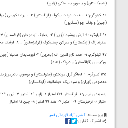
(تاجیکستان) و یاجورو یاماساکی (ژاپن)
(چین) و ونگ چو (سنگاپور)
صفرنیازاف (ازبکستان) و میرلان چینیبکوف (قرقیزستان) … ۸- ارشک محبی (ایران)
اورکیمبای (قزاقستان) و دیپاک (هند)
معصومی (ایران) و سرداربک خولماتوف (ازبکستان)
امتیاز ۶- قرقیزستان ۱۰۹ امتیاز ۷- هند ۹۹ امتیاز ۸- چین ۹۱ امتیاز
برچسب‌ها:
کشتی آزاد قهرمانی آسیا
اشتراک گذاری: