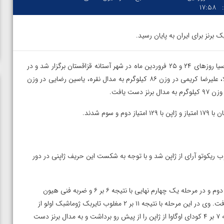
۱۷:۵۸
برنز برای ایران به پایان رسید.
– سی و ششمین دوره رقابت های کشتی آزاد قهرمانی آسیا روزهای ۲۴ و ۲۵ فروردین ماه در شهر آستانه قزاقستان برگزار شد و در
پایان تیم ایران توسط رحمان عموزاد در وزن ۶۵ کیلوگرم به مدال طلا، علیرضا کریمی در وزن ۸۶ کیلوگرم به مدال نقره، یاسین رضایی در وزن
 کیلوگرم علیرضا سرلک در دور نخست با نتیجه ۱۲ بر ۱ مغلوب ریکوتو آرای از ژاپن شد و با توجه به شکست این حریف ژاپنی در دور
در وزن ۶۱ کیلوگرم یاسین رضایی پس از استراحت در دور اول، در دور دوم و در مرحله یک چهارم نهایی با نتیجه ۶ بر ۶ و ضربه فنی هیون
سیک سونگ از کره جنوبی را مغلوب کرد و به مرحله نیمه نهایی راه یافت. وی در این مرحله با نتیجه ۱۱ بر ۲ مغلوب تایربک ژوماشبک اولو از
قرقیزستان شد و به دیدار رده بندی رفت. رضایی در این دیدار با نتیجه ۷ بر ۴ کودای اوگاوا از ژاپن را از پیش رو برداشت و به مدال برنز دست
ن از
ویدیو؛ صعود حسن یزدانی به فینال المپیک با برتری مقابل