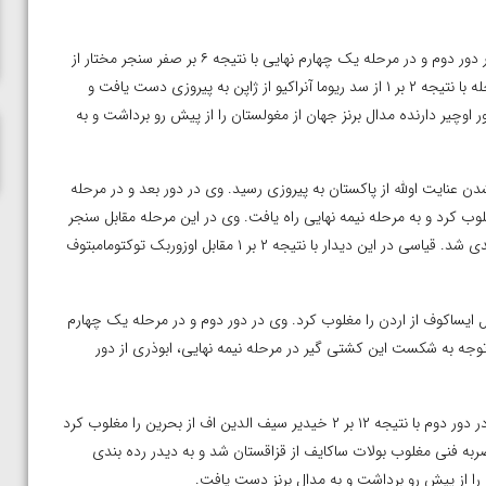
ناظم امینه
در وزن ۶۵ کیلوگرم رحمان عموزاد پس از استراحت در دور نخست، در دور دوم و در مرحله یک چهارم نهایی با نتیجه ۶ بر صفر سنجر مختار از
قزاقستان را مغلوب کرد و راهی مرحله نیمه نهایی شد. وی در این مرحله با نتیجه ۲ بر ۱ از سد ریوما آنراکیو از ژاپن به پیروزی دست یافت و
شد. عموزاد در دیدار پایانی با نتیجه ۳ بر ۱ تولگا تومور اوچیر دارنده مدال برنز جهان از مغولستان را از پیش رو برداشت و به
نشدن عنایت اولله از پاکستان به پیروزی رسید. وی در دور بعد و در مرحله
ز تاجیکستان را مغلوب کرد و به مرحله نیمه نهایی راه یافت. وی در این مرحله مقابل سنجر
دوسژانوف از قزاقستان با نتیجه ۴ بر ۱ مغلوب شد و راهی دیدار رده بندی شد. قیاسی در این دیدار با نتیجه ۲ بر ۱ مقابل اوزوربک توکتومامبتوف
ین ابوذری در دور اول با نتیجه ۹ بر صفر شامیل ایساکوف از اردن را مغلوب کرد. وی در دور دوم و در مرحله یک چهارم
ین شد و با توجه به شکست این کشتی گیر در مرحله نیمه نهایی، ابوذری از دور
در وزن ۷۹ کیلوگرم امیرحسین کاووسی پس از استراحت در دور اول، در دور دوم با نتیجه ۱۲ بر ۲ خیدیر سیف الدین اف از بحرین را مغلوب کرد
حله نیمه نهایی راه یافت. وی در این مرحله با نتیجه ۸ بر ۵ و ضربه فنی مغلوب بولات ساکایف از قزاقستان شد و به دیدر رده بندی