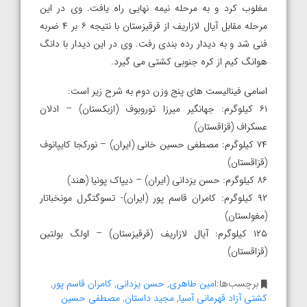
مغلوب کرد و به مرحله نیمه نهایی راه یافت. وی در این
مرحله مقابل آیال لازاریف از قرقیزستان با نتیجه ۶ بر ۴ ضربه
فنی شد و به دیدار رده بندی رفت. وی در این دیدار با دانگ
هوانگ کیم از کره جنوبی کشتی می گیرد.
اسامی فینالیست های پنج وزن دوم به شرح زیر است:
۶۱ کیلوگرم: جهانگیر میرزا توروبوف (ازبکستان) – ادلان
عسکراف (قزاقستان)
۷۴ کیلوگرم: مصطفی حسین خانی (ایران) – نورکجا کایپانوف
(قزاقستان)
۸۶ کیلوگرم: حسن یزدانی (ایران) – دیپاک پونیا (هند)
۹۲ کیلوگرم: کامران قاسم پور (ایران)- تسوگتگرل مونخباتار
(مغولستان)
۱۲۵ کیلوگرم: آیال لازاریف (قرقیزستان) – اولگ بولتین
(قزاقستان)
برچسب‌ها:
امین طاهری
,
حسن یزدانی
,
کامران قاسم پور
,
کشتی آزاد قهرمانی آسیا
,
مجید داستان
,
مصطفی حسین