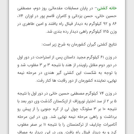
خانه کشتی
– در پایان مسابقات مقدماتی روز دوم، مصطفی
حسین خانی، حسن یزدانی و کامران قاسم پور در اوزان ۷۴،
۸۶ و ۹۲ کیلوگرم به دیدار فینال راه یافتند و امین طاهری در
وزن ۱۲۵ کیلوگرم راهی دیدار رده بندی شد.
نتایج کشتی گیران کشورمان به شرح زیر است:
در وزن ۶۱ کیلوگرم مجید داستان پس از استراحت در دور اول
در دور دوم مقابل راویندر از هند با نتیجه ۳ بر ۳ مغلوب شد و
با توجه به شکست این کشتی گیر هندی در مرحله نیمه
نهایی، نماینده کشورمان از دور رقابت ها کنار رفت.
در وزن ۷۴ کیلوگرم مصطفی حسین خانی در دور اول با نتیجه
۵ بر ۲ از سد اختیار نوروزاف از ازبکستان گذشت وی دور بعد با
نتیجه ۱۰ بر ۳ سئونگ چول لی از کره جنوبی را از پیش رو
برداشت و راهی مرحله نیمه نهایی شد. وی در این مرحله
آتامیرات چارلیف از ترکمنستان را با نتیجه ۱۱ بر صفر مغلوب
کرد و به دیدار فینال راه یافت. وی در این دیدار به مصاف