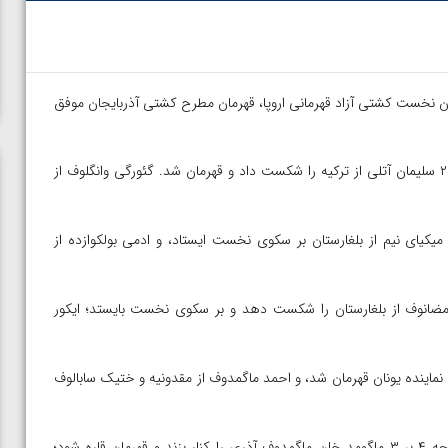
وزن نخست کشتی آزاد قهرمانی اروپا، قهرمان مطرح کشتی آذربایجان موفق
در وزن ۵۷ کیلوگرم، علی عباس رضازاده از آذربایجان با نتیجه ۱۲ بر ۲ سلیمان آتلی از ترکیه را شکست داد و قهرمان شد. گئورگی وانگلوف از
م وازگان توانیان از ارمنستا با پیروزی ۱۲ بر مقابل میکیای نیم از بلغارستان بر سکوی نخست ایستاد، و ادمی‌ بولکوازده از
رم، حاجی علیف موفق با نتیجه ۱۰ بر ۳ رمضان رمضانوف از بلغارستان را شکست دهد و بر سکوی نخست بایستد؛ ایکور
یلوگرم واسیل میخایلوف از اوکراین با پیروزی ۳ بر ۱ مقابل نماینده یونان قهرمان شد، و احمد ماگمدوف از مقدونیه و ختیک سابالوف
ن از
ویدیو؛ صعود حسن یزدانی به فینال المپیک با برتری مقابل
در وزن ۹۷ کیلوگرم، گیوی ماتچاراشویلی از گرجستان توانست با نتیجه ۴ بر ۳ ماگومد خان ماگمدوف آذری را کنار بزند و قهرمان قاره شود؛