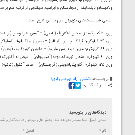
ارمنستان
ولادیسلاو بایتسایف از مجارستان و ابراهیم سیفتچی از ترکیه هم بر س
اسامی فینالیست‌های پنج‌وزن دوم به این شرح است:
وزن ۶۱ کیلوگرم: زلیم‌خان آباکاروف (آلبانی) – آرسن هاراتونیان (ارمنستان)
وزن ۷۴ کیلوگرم: فرانک چامیزو (ایتالیا) – تیموراز سالکازانوف (اسلواکی)
وزن ۸۶ کیلوگرم: مایلز امینه (سن مارینو) – دائورن کوروگلیف (یونان)
وزن ۹۲ کیلوگرم: عثمان نورماگمادوف (آذربایجان) – فیض‌اله آکتورک (ترکیه)
وزن ۱۲۵ کیلوگرم: گنو پتریاشویلی (گرجستان) – طاها آکگول (ترکیه)
برچسب‌ها:
کشتی آزاد قهرمانی اروپا
اشتراک گذاری:
دیدگاهتان را بنویسید
نشانی ایمیل شما منتشر نخواهد شد.
بخش‌های موردنیاز علامت‌گذاری شده
نام
*
ایمیل
*