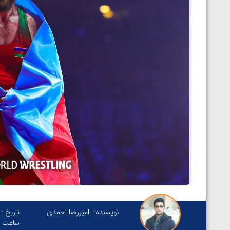
نویسنده:
امیررضا احمدی
تاریخ :
ساعت :