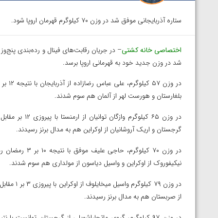
ستاره آذربایجانی موفق شد در وزن ۷۰ کیلوگرم قهرمان اروپا شود.
اختصاصی خانه کشتی
– در جریان رقابت‌های فینال و رده‌بندی پنج‌
شد در وزن جدید خود به قهرمانی اروپا برسد.
بلغارستان و هورست لهر از آلمان هم سوم شدند.
در وزن ۶۵ کیلوگر
گرجستان و اریک آروشانیان از اوکراین هم به مدال برنز رسیدند.
در وزن ۷۰ کیلوگ
نیکیفوروک از اوکراین و واسیل دیاسون از مولداری هم سوم شدند.
در وزن ۷۹ ک
از صربستان هم به مدال برنز رسیدند.
توسط امین میرزازاده
ویدیو؛ باخت امین کاویانی نژاد مقابل مالخاز آمویا