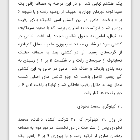
یک هشتم نهایی شد. او در این مرحله به مصاف زائور بک
سیداکوف قهرمان جهان و المپیک از روسیه رفت و با نتیجه ۶
بر ۰ باخت. امامی در این کشتی اسیر تکنیک بالای رقیب
روسی شد و نتوانست به امتیازی برسد که با صعود سیداکوف
به فینال، امامی به جدول شانس مجدد راه یافت. امامی در
کشتی خود در شانس مجدد به پیروزی ۱۰ بر ۰ مقابل کنچادزه
از گرجستان رسید. او در کشتی بعد به مصاف ختیک
تسابالوف از صربستان رفت و با شکست ۱۱ بر ۴ از رسیدن به
رده بندی بازماند و حذف شد. امامی در حالی به این کشتی
گیر روسی الاصل باخت که جزو شانس های اصلی کسب
مدال بود اما مقابل رقیب غافلگیر شد و نهایتا با باخت ۱۱ بر ۴ از
دور رقابت ها کنار رفت.
۷۹ کیلوگرم: محمد نخودی
در وزن ۷۹ کیلوگرم که ۲۷ شرکت کننده داشت، محمد
نخودی پس از استراحت در دور نخست، در دور دوم به مصاف
رمضان ساری از ترکیه رفت و با پیروزی ۹ بر ۴ راهی یک