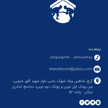
ارتباط با ما
09367034118 - 09195045363
khanehkoshti@yahoo.com
کرج، شاهین ویلا، شهرک یاس، بلوار شهید کلهر جنوبی،
بین پونک اول غربی و پونک دوم غربی، مجتمع تجاری
نیکان - واحد ۵۲