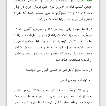
خانه کشتی
– روز گذشته در جریان دور مقدماتی مسابقات
جهانی کشتی آزاد در ۴ وزن دوم، ملی پوشان ایران در اوزان
۵۷، ۷۴، ۷۹ و ۹۲ کیلوگرم به روی تشک رفتند که هر ۴
کشتی گیر ایران مقابل رقبا شکست خوردند.
در ادامه میلاد والی زاده در ۵۷ و امیرعلی آذرپیرا در ۹۲
کیلوگرم با توجه به شکست رقبا، از جدول مسابقات کنار رفتند
اما در ۷۴ و ۷۹ کیلوگرم، به دلیل صعود رقبای یونس امامی و
محمد نخودی فینال، این دو کشتی گیر در جدول شانس
مجدد به میدان رفتند که نخودی به رده بندی رسید و امامی
از گردونه مسابقات حذف شد.
در ادامه نتایج کامل این دو کشتی گیر را می خوانید:
۷۴ کیلوگرم: یونس امامی
در وزن ۷۴ کیلوگرم که ۴۵ نفر حضور داشتند، یونس امامی
پس از استراحت در دور اول، در دور دوم با علی پاشا
عمرپاشایف از بلغارستان کشتی گرفت که با برتری ۶ بر ۰ راهی