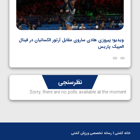
بل
ویدیو؛ پیروزی هادی ساروی مقابل آرتور الکسانیان در فینال
ویدیو
المپیک پاریس
پاری
نظرسنجی
Sorry, there are no polls available at the moment.
خانه کشتی | رسانه تخصصی ورزش کشتی