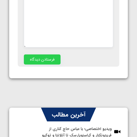
آخرین مطالب
ویدیو اختصاصی؛ با عباس حاج کناری از
فریدونکنار و کراسنویارسک تا آتلانتا و توکیو