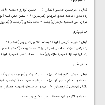
ارمنستان
فینال : امیرحسین حسینی (تهران) ۵ – حسین ابوذری (سهمیه مازندران) ۵ برنده
رده بندی : محمد صادق فیروزپور (مازندران) ۴ – پیمان حقی کپته (توابع تهران) ۲
عرفان الهی (سهمیه مازندران) برنده – حامد رشدی (کرمانشاه) (بر ر
۸۶ کیلوگرم
:
فینال : علیرضا کریمی (البرز) ۲ برنده- هادی وفائی پور (همدان) ۲
رده بندی : عزت اله اکبری (مازندران) ۱۱- محمد برقک (گلستان) صفر
رضا ابراهیم نژاد (سهمیه مازندران) صفر – سجاد غلامی (سهمیه البرز) ۷
۹۷ کیلوگرم
:
فینال : مجتبی گلیج (مازندران) ۸ – علیرضا رکابی (سهمیه مازندران) ۲
رده بندی : میثم عبدی (تهران) ۸ – عرفان حسین زاده (آذربایجان شرقی) صفر
دانیال شریعتی نیا (همدان) ۱۰ – مهدی حاجیلویان (سهمیه همدان) صفر
رده بندی انفرادی این مسابقات نیز به شرح زیر است: