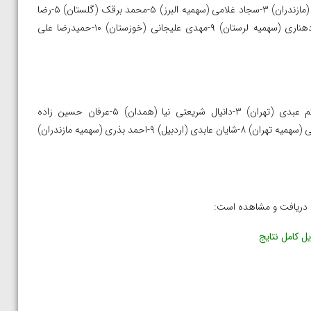
۱-علیرضا کریمی (البرز) ۲-هادی وفائی پور (همدان) ۳-عزت اله اکبری (مازندران) ۳-سجاد غلامی (سهمیه البرز) ۵-محمد برقک (گلستان) ۵-رضا
ابراهیم نژاد (سهمیه مازندران) ۷-فاضل پوررجب (بوشهر) ۸-محمد دهناری (سهمیه لرستان) ۹-مهدی علیجانی (خوزستان) ۱۰-حمیدرضا علی
۱-مجتبی گلیج (مازندران) ۲-علیرضا رکابی (سهمیه مازندران) ۳-میثم عبدی (تهران) ۳-دانیال شریعتی نیا (همدان) ۵-عرفان حسین زاده
(آذربایجان شرقی) ۵-مهدی حاجیلویان (سهمیه همدان) ۷-میلاد دوانقی (سهمیه تهران) ۸-شایان عابدی (اردبیل) ۹-احمد بذری (سهمیه مازندران)
ل کامل نتایج