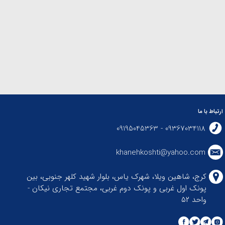
ارتباط با ما
09367034118 - 09195045363
khanehkoshti@yahoo.com
کرج، شاهین ویلا، شهرک یاس، بلوار شهید کلهر جنوبی، بین
پونک اول غربی و پونک دوم غربی، مجتمع تجاری نیکان -
واحد ۵۲