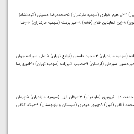
۱-علیرضا سرلک (لرستان) ۲-رضا مومنی (مازندران) ۳-مهدی رحیمی (البرز) ۳-ابراهیم خواری (سهمیه مازندران) ۵-محمدرضا حسینی (کرمانشاه)
۵-محسن ملکی ایلخانلار (تهران) ۷-رضا خلاقی بیرک علیا (خراسان رضوی) ۸-زین العابدین فلاح (قشم) ۹-امیر پرسته (سهمیه مازندران) ۱۰-رضا
۱-پیمان بیابانی (تهران) ۲-کیان محمود جانلو (اروند) ۳-عباس ابراهیم زاده (سهمیه مازندران) ۳-مجید داستان (توابع تهران) ۵-علی علیزاده جهان
آبادی (کیش) ۵-جواد جوادی (بوشهر) ۷-امیرمحمد اکبری (قزوین) ۸-امیرحسین سبزعلی (لرستان) ۹-مصیب شیرزاده (سهمیه تهران) ۱۰-امیرپارسا
۱-حسین ابوذری (سهمیه مازندران) ۲-امیرحسین حسینی (تهران) ۳-محمدصادق فیروزپور (مازندران) ۳-عرفان الهی (سهمیه مازندران) ۵-پیمان
حقی کپته (توابع تهران) ۵-فریبرز بابایی (سهمیه مازندران) ۷-حسین محمد آقائی (البرز) ۸-بهروز حیدری (سیستان و بلوچستان) ۹-میلاد کلائی