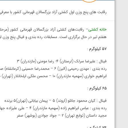
رقابت های پنج وزن اول کشتی آزاد بزرگسالان قهرمانی کشور با معرفی ن
خانه کشتی
– رقابت‌های کشتی آزاد بزرگسالان قهرمانی کشور (مرحل
هفتم تیر در حال برگزاری است. مسابقات رده بندی و فینال پنج وزن او
۵۷ کیلوگرم :
فینال : علیرضا سرلک (لرستان) ۴- رضا مومنی (مازندران) ۳
رده بندی : مهدی رحیمی (البرز) ۶ – محمدرضا حسینی (کرمانشاه) صفر
ابراهیم خواری (سهمیه مازندران) ۱۰ – محسن ملکی ایلخانلار (تهران) صفر
۶۵ کیلوگرم
:
فینال : کیان محمود جانلو (اروند) ۵ – پیمان بیابانی (تهران)۵ برنده
رده بندی : عباس ابراهیم زاده (سهمیه مازندران) ۴ – علی علیزاده جهان آبادی (کیش) ۲
مجید داستان (توابع تهران) ۲ – جواد جوادی (بوشهر) صفر
توسط امین میرزازاده
ویدیو؛ باخت امین کاویانی نژاد مقابل مالخاز آمویا
۷۴ کیلوگرم
: