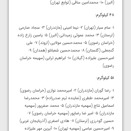
(البرز) ۱۰- محمدامین ساقی (توابع تهران)
۴۸ کیلوگرم:
۱- سام سیار (تهران) ۲- نیما امینی (مازندران) ۳- سجاد صارمی
(لرستان) ۳- محمد عموئی زمیدانی (البرز) ۵- یاسین زارع زاده
(خراسان رضوی) ۵- محمدحسین مولایی (اروند) ۷- علی
گنجعلی (گلستان) ۸- محمدحسین شعبانلو (همدان) ۹-
امیرحسین علیزاده (گیلان) ۱۰- ابراهیم ترابی (سهیمه خراسان
رضوی)
۵۱ کیلوگرم:
۱- رضا گوران (مازندران) ۲- امیرمحمد نوازی (خراسان رضوی)
۳- امیرمحمد ططری (نماینده تیم صدرزاده) ۳- محمدرضا
اسماعیل نتاج (سهمیه مازندران) ۵- محمد صفرپور (سهمیه
مازندران) ۵- امیر ضا رضاپور (سهمیه خراسان رضوی) ۷-
حسین گودرزی (لرستان) ۸- هادی اصغری (آذربایجان غربی)
۹- امیرحسین عباسی (سهمیه تهران) ۱۰- آیرین مهر علیزاده