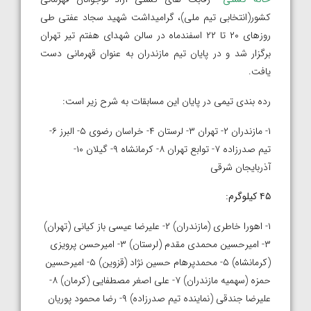
کشور(انتخابی تیم ملی)، گرامیداشت شهید سجاد عفتی طی
روزهای ۲۰ تا ۲۲ اسفندماه در سالن شهدای هفتم تیر تهران
برگزار شد و در پایان تیم مازندران به عنوان قهرمانی دست
یافت.
رده بندی تیمی در پایان این مسابقات به شرح زیر است:
۱- مازندران ۲- تهران ۳- لرستان ۴- خراسان رضوی ۵- البرز ۶-
تیم صدرزاده ۷- توابع تهران ۸- کرمانشاه ۹- گیلان ۱۰-
آذربایجان شرقی
۴۵ کیلوگرم:
۱- اهورا خاطری (مازندران) ۲- علیرضا عیسی باز کیانی (تهران)
۳- امیرحسین محمدی مقدم (لرستان) ۳- امیرحسن پرویزی
(کرمانشاه) ۵- محمدپرهام حسین نژاد (قزوین) ۵- امیرحسین
حمزه (سهمیه مازندران) ۷- علی اصغر مصطفایی (کرمان) ۸-
علیرضا جندقی (نماینده تیم صدرزاده) ۹- رضا محمود پوریان