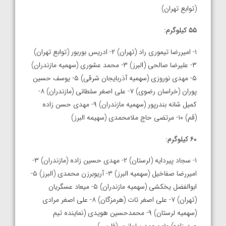
(توابع تهران)
۵۵ کیلوگرم:
۱- امیررضا تیموری راد (تهران) ۲- ادریس بوربور (توابع تهران)
۳- علیرضا صالحی (البرز) ۳- محمد عشوری (سهمیه‌ مازندران)
۵- مهدی نوروزی (سهمیه آذربایجان شرقی) ۵- یوسف حسین
پوران (خراسان رضوی) ۷- علی اصغر سلطانی (مازندران) ۸-
کمیل شانه بندرپور (سهمیه مازندران) ۹- مهدی حسن زاده
(قم) ۱۰- مرتضی حاج ملامحمدی (سهیمه البرز)
۶۰ کیلوگرم:
۱- سجاد پیردایه (لرستان) ۲- مهدی حسین زاده (مازندران) ۳-
امیررضا صفاخیل (سهمیه البرز) ۳- آریوبرزن محمدی (البرز) ۵-
ابوالفضل یخکشی (سهمیه مازندران) ۵- میعاد عسگریان
(تهران) ۷- علی اصغر تات (هرمزگان) ۸- علی اصغر مرادی
(سهمیه لرستان) ۹- محمدحسین هویدی (نماینده تیم