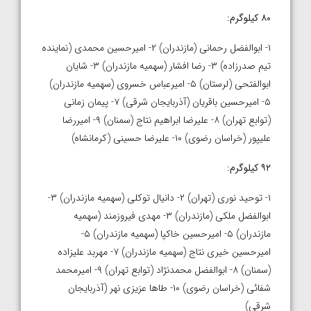
۸۰ کیلوگرم:
۱- ابوالفضل رحمانی (مازندران) ۲- امیرحسین محمدی (نماینده
تیم صدرزاده) ۳- رضا افشار (سهمیه مازندران) ۳- شایان
ابوالفتحی (لرستان) ۵- امیرعباس خسروی (سهمیه مازندران)
۵- امیرحسین باقریان (آذربایجان شرقی) ۷- پیمان زمانی
(توابع تهران) ۸- علیرضا ابراهیم نتاج (سمنان) ۹- امیررضا
علیپور (خراسان رضوی) ۱۰- علیرضا حسینی (کرمانشاه)
۹۲ کیلوگرم:
۱- توحید نوری (تهران) ۲- دانیال توکلی (سهمیه مازندران) ۳-
ابوالفضل ملکی (مازندران) ۳- مهدی فیروزمند (سهمیه
مازندران) ۵- امیرحسین خاکپا (سهمیه مازندران) ۵-
امیرحسین خیری نتاج (سهمیه مازندران) ۷- مهربد علیزاده
(سمنان) ۸- ابوالفضل محمدنژاد (توابع تهران) ۹- امیرمحمد
شفائی (خراسان رضوی) ۱۰- طاها عزیزی نهر (آذربایجان
شرقی)