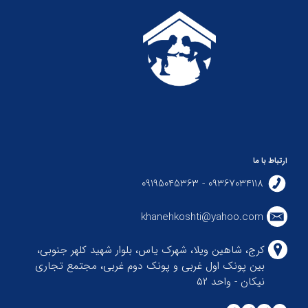
ارتباط با ما
09367034118 - 09195045363
khanehkoshti@yahoo.com
کرج، شاهین ویلا، شهرک یاس، بلوار شهید کلهر جنوبی،
بین پونک اول غربی و پونک دوم غربی، مجتمع تجاری
نیکان - واحد ۵۲