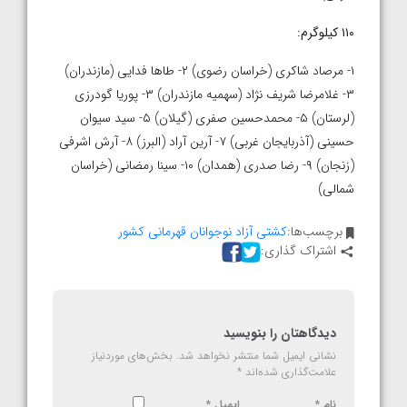
۱۱۰‌ کیلوگرم:
۱- مرصاد شاکری (خراسان رضوی) ۲- طاها فدایی (مازندران)
۳- غلامرضا شریف نژاد (سهمیه مازندران) ۳- پوریا گودرزی
(لرستان) ۵- محمدحسین صفری (گیلان) ۵- سید سیوان
حسینی (آذربایجان غربی) ۷- آرین آراد (البرز) ۸- آرش اشرفی
(زنجان) ۹- رضا صدری (همدان) ۱۰- سینا رمضانی (خراسان
شمالی)
برچسب‌ها:
کشتی آزاد نوجوانان قهرمانی کشور
اشتراک گذاری:
دیدگاهتان را بنویسید
نشانی ایمیل شما منتشر نخواهد شد.
بخش‌های موردنیاز
علامت‌گذاری شده‌اند
*
نام
*
ایمیل
*