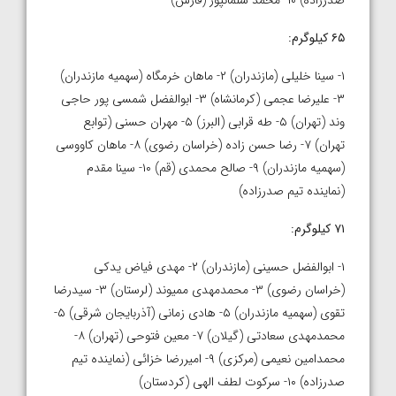
صدرزاده) ۱۰- محمد سلمانپور (فارس)
۶۵ کیلوگرم:
۱- سینا خلیلی (مازندران) ۲- ماهان خرمگاه (سهمیه مازندران)
۳- علیرضا عجمی (کرمانشاه) ۳- ابوالفضل شمسی پور حاجی
وند (تهران) ۵- طه قرابی (البرز) ۵- مهران حسنی (توابع
تهران) ۷- رضا حسن زاده (خراسان رضوی) ۸- ماهان کاووسی
(سهمیه مازندران) ۹- صالح محمدی (قم) ۱۰- سینا مقدم
(نماینده تیم صدرزاده)
۷۱ کیلوگرم:
۱- ابوالفضل حسینی (مازندران) ۲- مهدی فیاض یدکی
(خراسان رضوی) ۳- محمدمهدی ممیوند (لرستان) ۳- سیدرضا
تقوی (سهمیه مازندران) ۵- هادی زمانی (آذربایجان شرقی) ۵-
محمدمهدی سعادتی (گیلان) ۷- معین فتوحی (تهران) ۸-
محمدامین نعیمی (مرکزی) ۹- امیررضا خزائی (نماینده تیم
صدرزاده) ۱۰- سرکوت لطف الهی (کردستان)