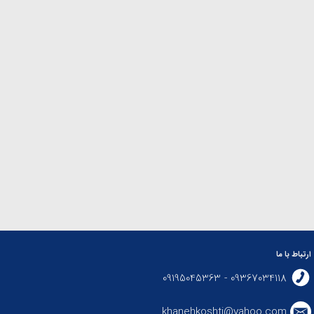
ارتباط با ما
09367034118 - 09195045363
khanehkoshti@yahoo.com