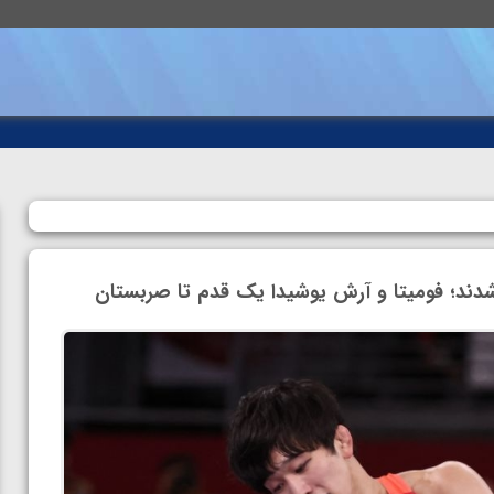
دند؛ فومیتا و آرش یوشیدا یک قدم تا صربستان