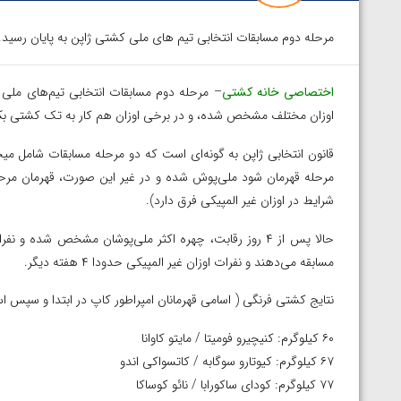
مرحله دوم مسابقات انتخابی تیم های ملی کشتی ژاپن به پایان رسید.
اختصاصی خانه کشتی
– مرحله دوم مسابقات انتخابی تیم‌های ملی 
اوزان مختلف مشخص شده، و در برخی اوزان هم کار به تک کشتی ب
قانون انتخابی ژاپن به گونه‌ای است که دو مرحله مسابقات شامل می
مرحله قهرمان شود ملی‌پوش شده و در غیر این صورت، قهرمان مرحل
شرایط در اوزان غیر المپیکی فرق دارد).
حالا پس از ۴ روز رقابت، چهره اکثر ملی‌پوشان مشخص شده 
مسابقه می‌دهند و نفرات اوزان غیر المپیکی حدودا ۴ هفته دیگر.
نتایج کشتی فرنگی ( اسامی قهرمانان امپراطور کاپ در ابتدا و سپس ا
۶۰ کیلوگرم: کنیچیرو فومیتا / مایتو کاوانا
۶۷ کیلوگرم: کیوتارو سوگابه / کاتسواکی اندو
۷۷ کیلوگرم: کودای ساکورابا / نائو کوساکا
الخاز آمویان از
ویدیو؛ صعود حسن یزدانی به فینال المپیک با برتر