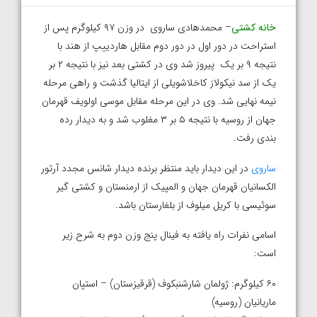
خانه کشتی
– محمدهادی ساروی در وزن ۹۷ کیلوگرم پس از
استراحت در دور اول در دور دوم مقابل هاردییپ از هند با
نتیجه ۹ بر یک پیروز شد وی در کشتی بعد نیز با نتیجه ۲ بر
یک از سد نیکولاز کاخلاشویلی از ایتالیا گذشت و راهی مرحله
نیمه نهایی شد. وی در این مرحله مقابل موسی اولویف قهرمان
جهان از روسیه با نتیجه ۵ بر ۳ مغلوب شد و به دیدار رده
بندی رفت.
ساروی
در این دیدار باید منتظر برنده دیدار شانس مجدد آرتور
الکسانیان قهرمان جهان و المپیک از ارمنستان و کشتی گیر
سوئیسی با کریل میلوف از بلغارستان باشد.
اسامی نفرات راه یافته به فینال پنج وزن دوم به شرح زیر
است:
۶۰ کیلوگرم: ژولمان شارشنبکوف (قرقیزستان) – استپان
ماریانیان (روسیه)