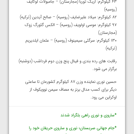
۶۳ کیلوگرم: اریک توربا (مجارستان) – جامبولات لوکایف
(روسیه)
۸۲ کیلوگرم: میلاد علیرضایف (روسیه) – صالح آیدین (ترکیه)
۹۷ کیلوگرم: موسی اولویف (روسیه) – الکس گئورگ زوک
(مجارستان)
۱۳۰ کیلوگرم: سرگئی سیمینوف (روسیه) – عثمان ایلدیریم
(ترکیه)
رقابت های رده بندی و فینال پنج وزن دوم فرداشب (دوشنبه)
برگزار می شود.
حسین نوری نماینده وزن ۸۷ کیلوگرم کشورمان تا ساعتی
دیگر برای کسب مدال برنز به مصاف سیمن نوویکوف از
اوکراین می رود.
*ساروی و نوری راهی بلگراد شدند
*جام جهانی صربستان؛ نوری و ساروی حریفان خود را