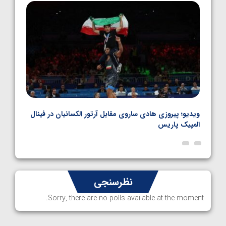
1405/05/06
بل
ویدیو؛ پیروزی هادی ساروی مقابل آرتور الکسانیان در فینال
ویدیو
المپیک پاریس
پاری
نظرسنجی
Sorry, there are no polls available at the moment.