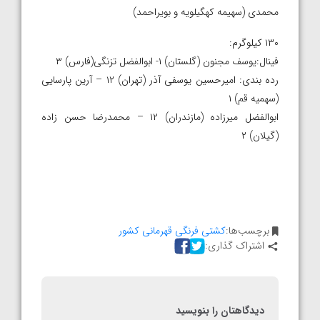
محمدی (سهیمه کهگیلویه و بویراحمد)
۱۳۰ کیلوگرم:
فینال:یوسف مجنون (گلستان) ۱- ابوالفضل تزنگی(فارس) ۳
رده بندی: امیرحسین یوسفی آذر (تهران) ۱۲ – آرین پارسایی
(سهمیه قم) ۱
ابوالفضل میرزاده (مازندران) ۱۲ – محمدرضا حسن زاده
(گیلان) ۲
برچسب‌ها:
کشتی فرنگی قهرمانی کشور
اشتراک گذاری:
دیدگاهتان را بنویسید