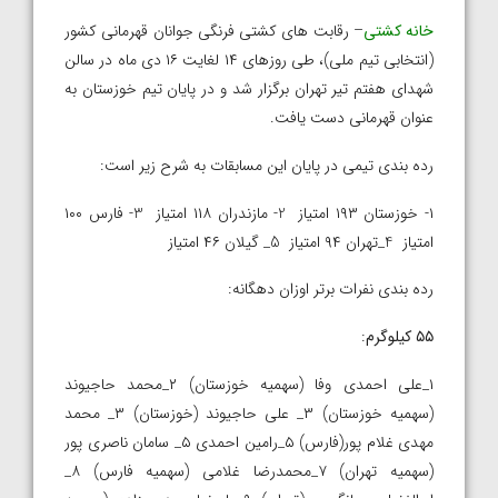
خانه کشتی
– رقابت های کشتی فرنگی جوانان قهرمانی کشور
(انتخابی تیم ملی)، طی روزهای ۱۴ لغایت ۱۶ دی ماه در سالن
شهدای هفتم تیر تهران برگزار شد و در پایان تیم خوزستان به
عنوان قهرمانی دست یافت.
رده بندی تیمی در پایان این مسابقات به شرح زیر است:
۱- خوزستان ۱۹۳ امتیاز 2- مازندران ۱۱۸ امتیاز 3- فارس ۱۰۰
امتیاز 4_تهران ۹۴ امتیاز 5_ گیلان ۴۶ امتیاز
رده بندی نفرات برتر اوزان دهگانه:
۵۵ کیلوگرم
:
۱_علی احمدی وفا (سهمیه خوزستان) ۲_محمد حاجیوند
(سهمیه خوزستان) ۳_ علی حاجیوند (خوزستان) ۳_ محمد
مهدی غلام پور(فارس) ۵_رامین احمدی ۵_ سامان ناصری پور
(سهمیه تهران) ۷_محمدرضا غلامی (سهمیه فارس) ۸_