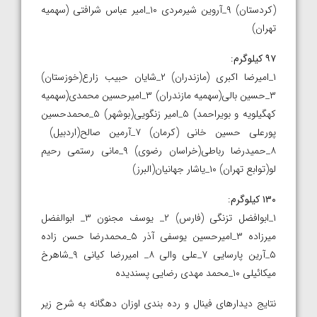
(کردستان) ۹_آروین شیرمردی ۱۰_امیر عباس شرافتی (سهمیه
تهران)
۹۷ کیلوگرم
:
۱_امیرضا اکبری (مازندران) ۲_شایان حبیب زارع(خوزستان)
۳_حسین بالی(سهمیه مازندران) ۳_امیرحسین محمدی(سهمیه
کهگیلویه و بویراحمد) ۵_امیر زنگویی(بوشهر) ۵_محمدحسین
پورعلی حسین خانی (کرمان) ۷_آرمین صالح(اردبیل)
۸_حمیدرضا رباطی(خراسان رضوی) ۹_مانی رستمی رحیم
لو(توابع تهران) ۱۰_یاشار جهانیان(البرز)
۱۳۰ کیلوگرم
:
۱_ابوافضل تزنگی (فارس) ۲_ یوسف مجنون ۳_ ابوالفضل
میرزاده ۳_امیرحسین یوسفی آذر ۵_محمدرضا حسن زاده
۵_آرین پارسایی ۷_علی والی ۸_ امیررضا کیانی ۹_شاهرخ
میکائیلی ۱۰_محمد مهدی رضایی پسندیده
نتایج دیدارهای فینال و رده بندی اوزان دهگانه به شرح زیر