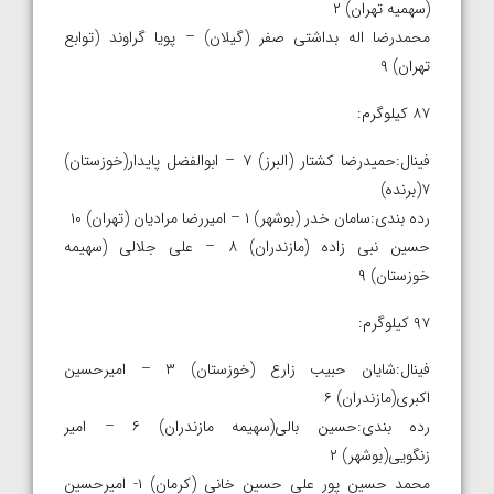
(سهمیه تهران) ۲
محمدرضا اله بداشتی صفر (گیلان) – پویا گراوند (توابع
تهران) ۹
۸۷ کیلوگرم:
فینال:حمیدرضا کشتار (البرز) ۷ – ابوالفضل پایدار(خوزستان)
۷(برنده)
رده بندی:سامان خدر (بوشهر) ۱ – امیررضا مرادیان (تهران) ۱۰
حسین نبی زاده (مازندران) ۸ – علی جلالی (سهیمه
خوزستان) ۹
۹۷ کیلوگرم:
فینال:شایان حبیب زارع (خوزستان) ۳ – امیرحسین
اکبری(مازندران) ۶
رده بندی:حسین بالی(سهیمه مازندران) ۶ – امیر
زنگویی(بوشهر) ۲
محمد حسین پور علی حسین خانی (کرمان) ۱- امیرحسین