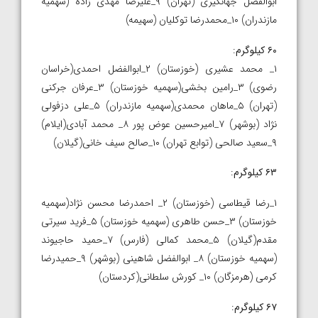
ابوالفضل جهانگیری (تهران) ۹_علیرضا مهدی زاده (سهمیه
مازندران) ۱۰_محمدرضا توکلیان (سهیمه)
۶۰ کیلوگرم
:
۱_ محمد عشیری (خوزستان) ۲_ابوالفضل احمدی‌(خراسان
رضوی) ۳_رامین بخشی(سهمیه خوزستان) ۳_عرفان جرکنی
(تهران) ۵_ماهان محمدی(سهمیه مازندران) ۵_علی دزفولی
نژاد (بوشهر) ۷_امیرحسین عوض پور ۸_ محمد آبادی(ایلام)
۹_سعید صالحی (توابع تهران) ۱۰_صالح سیف خانی(گیلان)
۶۳ کیلوگرم
:
۱_رضا قیطاسی (خوزستان) ۲_ احمدرضا محسن نژاد(سهمیه
خوزستان) ۳_حسن طاهری (سهمیه خوزستان) ۵_فرید سیرتی
مقدم(گیلان) ۵_محمد کمالی (فارس) ۷_حمید حاجیوند
(سهمیه خوزستان) ۸_ ابوالفضل شاهینی (بوشهر) ۹_حمیدرضا
کرمی (هرمزگان) ۱۰_ کورش سلطانی(کردستان)
۶۷ کیلوگرم
: