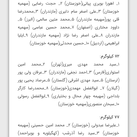
۱_ اهورا بویری پیانی(خوزستان) ۲_ حجت رضایی (سهمیه
خوزستان) ۳_علی اصغر سام دلیری (مازندران) ۳_محمدرضا
قلی پور(سهیمه مازندران) ۵_محمد متین سالمی (البرز) ۵_
داوود مختاری (اصفهان) ۷_محمد حسین عباسی (سهمیه
مازندران ۸_علی اصغر رضا نژاد (سهمیه مازندران) ۹_ایلیا
ابراهیمی (اردبیل) ۱۰_حسین محدثی(سهمیه خوزستان)
۷۲ کیلوگرم
:
۱_سید محمد مهدی میری(تهران) ۲_محمد امین
استواری(فارس) ۳_احمد نجفی (مازندران) ۳_عرفان ولی پور
(لرستان) ۵_سید مهدی اشرفی (گلستان) ۵_مرصاد یحیی پور
(گیلان) ۷_ ابوالفضل مهمدی(خوزستان) ۸_محمدرضا کارگر
بلداجی (سهیمه چهار محال و بختیاری) ۹_ابوالفضل رسولی
۱۰_سبحان منصوری(سهمیه خوزستان)
۷۷ کیلوگرم
:
۱_علیرضا عبدولی (خوزستان) ۲_ محمد امین حسینی (سهیمه
خوزستان) ۳_سید رضا آذرشب (کهگیلویه و بویراحمد)