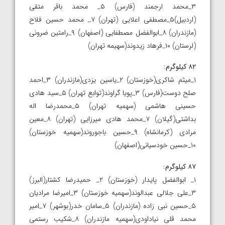
۳_محمد ارجمند (فارس) ۵_ محمد باقر متقی
(اردبیل)۵_مصطفی اعلایی (تهران) ۷_ محمد حسین فلاح
(مازندران) ۸_ابوالفضل مصطفایی (اصفهان) ۹_رامتین ضرونی
(لرستان) ۱۰_فرهاد زیدوند(سهیمه تهران)
۸۲ کیلوگرم
:
۱_میثم شاکری(خوزستان) ۲_یاسین یزدی(مازندران) ۳_احمد
صلح دوست(فارس) ۳_پویا گراوند(توابع تهران) ۵_سید هادی
حسینی هاشمی (سهمیه تهران) ۵_محمدرضا اله
بداشتی(گیلان) ۷_محمد هادی میرزایی (تهران) ۸_معین
مرادی (کرمانشاه) ۹_حسین باجوروند(سهمیه خوزستان)
۱۰_حسین خودسیانی(اصفهان)
۸۷ کیلوگرم
:
۱_ ابوالفضل پایدار (خوزستان) ۲_ حمیدرضا کشتار(البرز)
۳_علی جلالی عبدالوند(سهمیه خوزستان) ۳_امیرضا مرادیان
۵_حسین نبی زاده (مازندران) ۵_سامان خدر(بوشهر) ۷_امیر
محمد قلی نیاداودی(سهمیه مازندران) ۸_شکیب رستمی