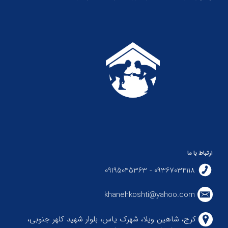
ارتباط با ما
09367034118 - 09195045363
khanehkoshti@yahoo.com
کرج، شاهین ویلا، شهرک یاس، بلوار شهید کلهر جنوبی،