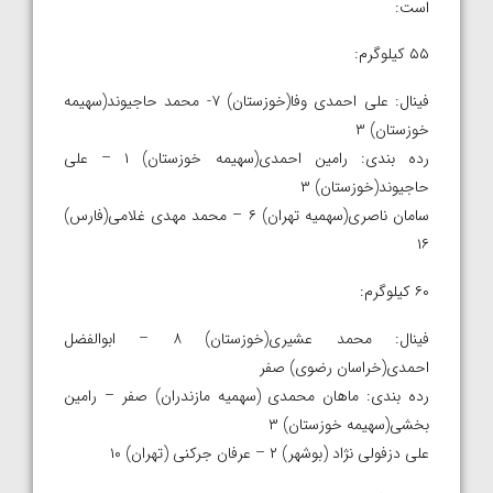
است:
۵۵ کیلوگرم:
فینال: علی احمدی وفا(خوزستان) ۷- محمد حاجیوند(سهیمه
خوزستان) ۳
رده بندی: رامین احمدی(سهیمه خوزستان) ۱ – علی
حاجیوند(خوزستان) ۳
سامان ناصری(سهمیه تهران) ۶ – محمد مهدی غلامی(فارس)
۱۶
۶۰ کیلوگرم:
فینال: محمد عشیری(خوزستان) ۸ – ابوالفضل
احمدی(خراسان رضوی) صفر
رده بندی: ماهان محمدی (سهمیه مازندران) صفر – رامین
بخشی(سهیمه خوزستان) ۳
علی دزفولی نژاد (بوشهر) ۲ – عرفان جرکنی (تهران) ۱۰