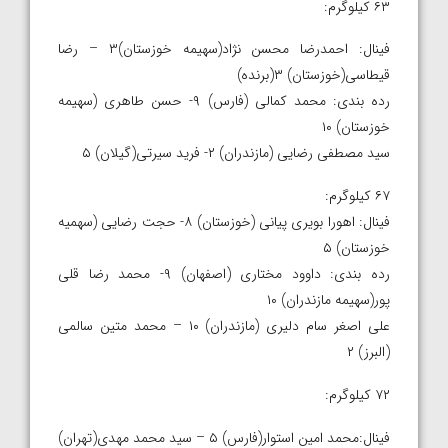
۶۳ کیلوگرم:
فینال: احمدرضا محسن نژاد(سهیمه خوزستان)۳ – رضا
قیطاسی(خوزستان) ۳(برنده)
رده بندی: محمد کمالی (فارس) ۹- حسن طاهری (سهیمه
خوزستان) ۱۰
سید مصطفی رضایی (مازندران) ۲- فرید سیرتی(گیلان) ۵
۶۷ کیلوگرم:
فینال: اهورا بویری پیانی (خوزستان) ۸- حجت رضایی (سهمیه
خوزستان) ۵
رده بندی: داوود مختاری (اصفهان) ۹- محمد رضا قلی
پور(سهیمه مازندران) ۱۰
علی اصغر سام دلیری (مازندران) ۱۰ – محمد متین سالمی
(البرز) ۲
۷۲ کیلوگرم:
فینال:محمد امین استوار(فارس) ۵ – سید محمد مهدی(تهران)