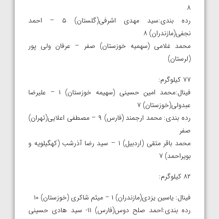
۸
رده بندی:سید مهدی اشرفی(گلستان) ۵ – احمد
نجفی(مازندران) ۸
محمد غلامی (سهمیه خوزستان) صفر – عرفان ولی پور
(لرستان)
۷۷ کیلوگرم:
فینال:محمد امین حسینی (سهیمه خوزستان) ۱ – علیرضا
عبدولی(خوزستان) ۷
رده بندی: محمد ارجمند (فارس) ۹ – مصطفی اعلایی(تهران)
صفر
محمد باقر متقی (اردبیل) ۱ – سید رضا آذرشب (کهگیلویه و
بویراحمد) ۷
۸۲ کیلوگرم:
فینال: یاسین یزدی(مازندران) ۱ – میثم شاکری (خوزستان) ۱۰
رده بندی:احمد صلح دوس(فارس) ۱۱- سید هادی حسینی