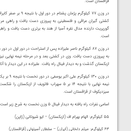
قزاقستان است.
ارمنستان
در وزن ۷۷ کیلوگرم پژم
گورپریت دارنده مدال نقره آسیا از هند به برتری دست یافت و راهی 
است.
ازبکستان گذشت و به دیدار فینال راه یافت. علیزاده در این دیدار با آت
در وزن ۱۳۰
نیمه نهایی با نتیجه ۱۴ بر ۵ سهراب فاتویف از 
سیزدیکوف از قزاقستان است.
اسامی نفرات راه یافته به دیدار فینال ۵ وزن نخست به شرح زیر است:
۵۵ کیلوگرم: الهام بهرام اف (ازبکستان) – ایو شیوتانی (ژاپن)
۶۳ کیلوگرم: میثم دلخانی (ایران) – سلطان آسیتولی (قزاقستان)