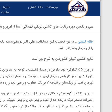
نویسنده:
خانه کشتی
تاریخ :
ساعت :
سی و یکمین دوره رقابت های کشتی فرنگی قهرمانی آسیا از امروز و به مدت ۲ روز در شهر آلماتی قزاقستان برگز
خانه کشتی
_ در روز نخست این مسابقات، علی اکبر یوسفی،میثم دلخانی، 
راهی دیدار رده بندی شد.
نتایج کشتی گیران کشورمان به شرح زیر است:
در وزن ۵۵ کیلوگرم پویا دادمرز در دیدار نخست با توجه به سر
نتیجه ۸ بر صفر داواباندی مونخ اردن از مغولستان را مغلوب کرد و
قهرمان آسیا از ازبکستان با نتیجه ۳ بر یک مغلوب و راهی دیدار رده بندی شد. حریف وی در این دیدار اسلام جان عزیزاف از تاجیکستان است.
المورات تاسمرادوف دارنده مدال نقره و برنز جهان و برنز المپیک از 
مرحله با نتیجه ۸ بر ۵ از سد هان جائه چانگ از کر
توسط امین میرزازاده
ویدیو؛ باخت امین کاویانی نژاد مقابل مالخاز آمویا