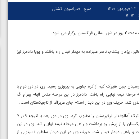
24 فروردین 1400
منبع:
فدراسیون کشتی
۱۴:۱۲
ار می شود.
پژمان پشتام، ناصر علیزاده به دیدار فینال راه یافتند و پویا دادمرز نیز
 وزن نرسیدن جین هیوک کیم از کره جنوبی به پیروزی رسید. وی در دور دوم با
 به مرحله نیمه نهایی راه یافت. دادمرز در این مرحله مقابل الهام بهرام اف
در وزن ۶۳ کیلوگرم میثم دلخانی در دور اول با نتیجه ۵ بر صفر اورماتبک آماتوف از قرقیزستان را مغلوب کرد. وی در دور بعد با نتیجه ۹ بر ۷
ازبکستان را از پیش رو برداشت و راهی مرحله نیمه نهایی شد. وی در این
ه جنوبی گذشت و راهی دیدار فینال شد. حریف وی در این دیدار سلطان آسیتولی از
ن از
ویدیو؛ صعود حسن یزدانی به فینال المپیک با برتری مقابل