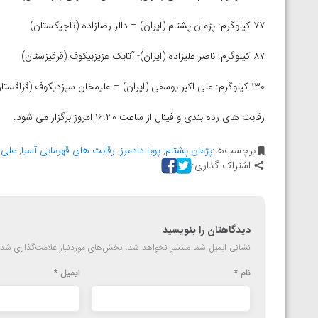
۷۷ کیلوگرم: پژمان پشتام (ایران) – دالر رضازاده (تاجیکستان)
۸۷ کیلوگرم: ناصر علیزاده (ایران)- آتابک عزیزبیکوف (قرقیزستان)
۱۳۰ کیلوگرم: علی اکبر یوسفی (ایران) – علیمخان سیزدیکوف (قزاقستان)
رقابت های رده بندی و فینال از ساعت ۱۶:۳۰ امروز برگزار می شود.
برچسب‌ها:
پژمان پشتام
,
پویا دادمرز
,
رقابت های قهرمانی آسیا
,
علی 
اشتراک گذاری:
دیدگاهتان را بنویسید
نشانی ایمیل شما منتشر نخواهد شد.
بخش‌های موردنیاز علامت‌گذاری شده
نام
*
ایمیل
*