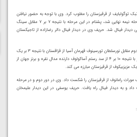
ناظم امینه
ان پشتام در دور اول با نتیجه ۹ بر صفر کایراتبک توگولبایف از قرقیزستان را مغلوب کرد. وی با توجه به حضور نیافتن
کشتی گیران عراقی و فلسطینی به پیروزی دست یافت و راهی مرحله نیمه نهایی شد، پشتام در این مرحله با نتیجه ۷ بر ۷ مقابل سینگ
دیدار فینال شد. حریف وی در دیدار فینال دالر رضازاده از تاجیکستان
در وزن ۸۷ کیلوگرم ناصر علیزاده پس از استراحت در دور اول در دور دوم مقابل نورسلطان تورسینوف قهرمان آسیا از قزاقستان با نتیجه ۳ بر یک
به پیروزی دست یافت. وی در کشتی بعد و در مرحله نیمه نهایی نیز با نتیجه ۱۰ بر ۴ از سد رستم آساکولوف دارنده مدال نقره و برنز جهان از
ابک عزیزبیکوف از قرقیزستان مبارزه می کند.
 کیلوگرم علی اکبر یوسفی در دور نخست با نتیجه ۹ بر یک مورات رامانوف از قرقیزستان را شکست داد. وی در دور دوم و در مرحله
ازبکستان را شکست داد و به دیدار فینال راه یافت. حریف یوسفی در این دیدار علیمخان