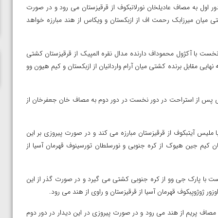
ناظم امینه
ا مختاری در دور اول به مصاف عادیلخان نورلانبکوف از قرقیزستان می رود و در صورت
شتی میان میرزابک رحمت اف از ازبکستان و ویکاس از هند مبارزه خواهد
 اللهی در دور نخست با آکژول محموداف دارنده مدال نقره المپیک از قرقیزستان کشتی
هایی مقابل برنده کشتی میان آرام واردانیان از ازبکستان و کیم هیون وو
د، رسول گرمسیری پس از استراحت در دور نخست در دور دوم به مصاف خان جعفرخان از
ده در دور اول با ملیس آیتبکوف از قرقیزستان مبارزه می کند و در صورت پیروزی بر این
ن کیم جین هیوک از کره جنوبی و نورسلطان تورسینوف قهرمان آسیا از
بالی در دور نخست با پارک جی وو از کره جنوبی کشتی می گیرد و در صورت گذر از این
زور ژوژوپبکوف قهرمان آسیا از قرقیزستان و راوی از هند می رود.
ی در دور اول به مصاف پریم از هند می رود و در صورت پیروزی در این دیدار در دور دوم