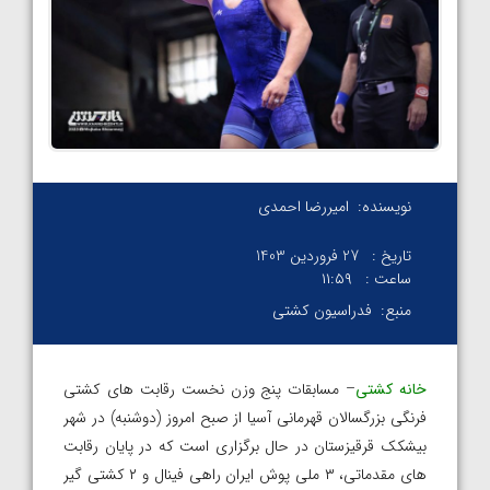
نویسنده:
امیررضا احمدی
تاریخ :
27 فروردین 1403
ساعت :
۱۱:۵۹
منبع:
فدراسیون کشتی
خانه کشتی
– مسابقات پنج وزن نخست رقابت های کشتی
فرنگی بزرگسالان قهرمانی آسیا از صبح امروز (دوشنبه) در شهر
بیشکک قرقیزستان در حال برگزاری است که در پایان رقابت
های مقدماتی، ۳ ملی پوش ایران راهی فینال و ۲ کشتی گیر