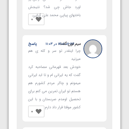
اورد جاش چی شد؟ نتیجش
باختهای پیاپی محمد علی گرایی.
0
میم نون
گفت:
پاسخ
۱۴۰۱-۰۶-۲۲ در ۱۱:۰۳
چرا اینقدر تو سر و کله ی هم
میزنید
خودش بعد قهرمانی مصاحبه کرد
گفت که یه ایرانی ام و تا ابد ایرانی
میمونم و چاکر مردم کشورم هم
هستم تو ایران تمرین می کنم برای
تحصیل اومدم صربستان و با این
کشور موقتا قرار داد دارم.
0