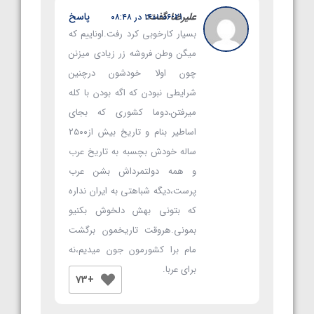
علیرضا
گفت:
پاسخ
۱۴۰۱-۰۶-۲۱ در ۰۸:۴۸
بسیار کارخوبی کرد رفت.اوناییم که
میگن وطن فروشه زر زیادی میزنن
چون اولا خودشون درچنین
شرایطی نبودن که اگه بودن با کله
میرفتن،دوما کشوری که بجای
اساطیر بنام و تاریخ بیش از۲۵۰۰
ساله خودش بچسبه به تاریخ عرب
و همه دولتمرداش بشن عرب
پرست،دیگه شباهتی به ایران نداره
که بتونی بهش دلخوش بکنیو
بمونی.هروقت تاریخمون برگشت
مام برا کشورمون جون میدیم،نه
برای عربا.
+73