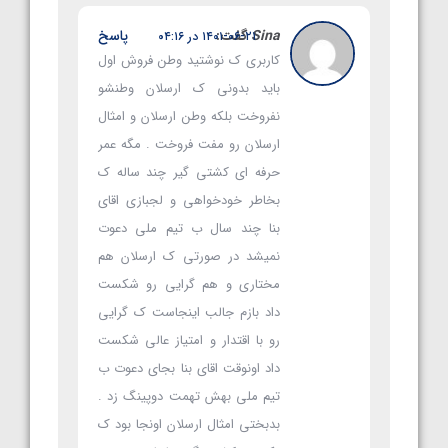
Sina
گفت:
پاسخ
۱۴۰۱-۰۶-۲۱ در ۰۴:۱۶
کاربری ک نوشتید وطن فروش اول
باید بدونی ک ارسلان وطنشو
نفروخت بلکه وطن ارسلان و امثال
ارسلان رو مفت فروخت . مگه عمر
حرفه ای کشتی گیر چند ساله ک
بخاطر خودخواهی و لجبازی اقای
بنا چند سال ب تیم ملی دعوت
نمیشد در صورتی ک ارسلان هم
مختاری و هم گرایی رو شکست
داد بازم جالب اینجاست ک گرایی
رو با اقتدار و امتیاز عالی شکست
داد اونوقت اقای بنا بجای دعوت ب
تیم ملی بهش تهمت دوپینگ زد .
بدبختی امثال ارسلان اونجا بود ک