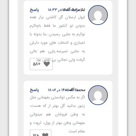
غلامرضا
گفت:
پاسخ
۱۴۰۱-۰۶-۲۰ در ۱۸:۳۳
ایول ارسلان گل کاشتی بزار همه
بدونن تو کشور ما فقط باچاکرم
نوکرم به جایی رسیدن…بنا بدونه با
لجبازی و انتخاب های مورد دارش
به جایی نمیرسه.پاپی هم عالی
گرفت ولی نجاتی بی نقص بود
+58
محمد
گفت:
پاسخ
۱۴۰۱-۰۶-۲۰ در ۱۸:۰۶
اگر به مگس توانستی بفهمانی مثل
زنبور بدانید گل بهتر از که هست،
به وطن فروشان هم میتوانی
بفهمانی وطن بهتر از پول، ثروت و
مقام است.
+12