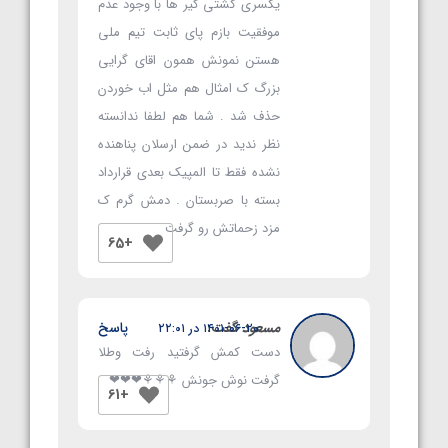
یکسری کشتی گیر ها با وجود عدم
موفقیت بازم پای ثابت تیم ملی
هستن نمونش همون اقای گرایی
بزرگ ک امثال هم مثل اب خوردن
حذف شد . شما هم لطفا ندانسته
نظر ندید در ضمن ارسلان پناهنده
نشده فقط تا المپیک بعدی قرارداد
بسته با صربستان . دمش گرم ک
مزد زحماتش رو گرفت
+65
مسعود
گفت:
پاسخ
۱۴۰۱-۰۶-۲۰ در ۲۲:۰۱
دست کمش گرفتید رفت وطلا
گرفت نوش جونش ⚘⚘⚘❤❤❤
+61