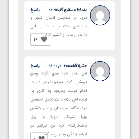
مقداداحسانی
گفت:
پاسخ
۱۴۰۱-۰۶-۲۲ در ۱۸:۳۲
درود بر همچین انسان غیور و
توانمندی.لعنت بر باعث و بانی
بدبختی ملت و کشور ایران
+1
جگرو
گفت:
پاسخ
۱۴۰۱-۰۶-۲۲ در ۱۸:۲۱
این بنده خدا هیچ گونه وطن
فروشی نکرد عمرقهرمانیش داشت
تمام میشد بهتربود یه کاری برا
اینده اش بکنه باامتیازکامل تحصیل
دردانشگاه صربستان و حق داشتن
ویزا شینگن اروپا و پول
باافتخاراعلام کرد من ایرانیم در
ایرانم زندگی وتمرین میکنم
0