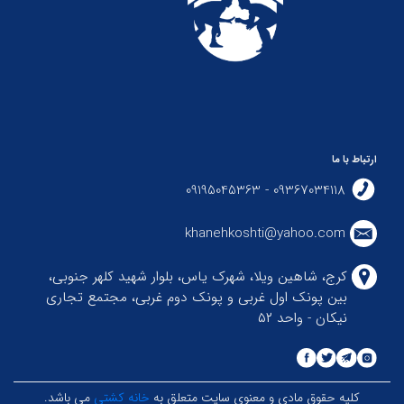
ارتباط با ما
09367034118 - 09195045363
khanehkoshti@yahoo.com
کرج، شاهین ویلا، شهرک یاس، بلوار شهید کلهر جنوبی،
بین پونک اول غربی و پونک دوم غربی، مجتمع تجاری
نیکان - واحد ۵۲
کلیه حقوق مادی و معنوی سایت متعلق به
خانه کشتی
می باشد.