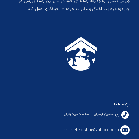
ورزش کشتی، به وظیفه رسانه ای خود در قبال این رشته ورزشی در
چارچوب رعایت اخلاق و مقررات حرفه ای خبرنگاری عمل کند.
ارتباط با ما
09367034118 - 09195045363
khanehkoshti@yahoo.com