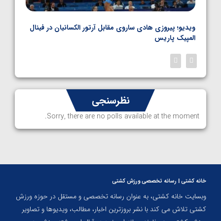
بل
ویدیو؛ پیروزی هادی ساروی مقابل آرتور الکسانیان در فینال
ویدیو
المپیک پاریس
پاری
نظرسنجی
Sorry, there are no polls available at the moment.
خانه کشتی | رسانه تخصصی ورزش کشتی
وبسایت خانه کشتی، به عنوان رسانه تخصصی و مستقل در حوزه ورزش
کشتی تلاش می کند با نشر بروزترین اخبار، مطالب، ویدیوها و تصاویر