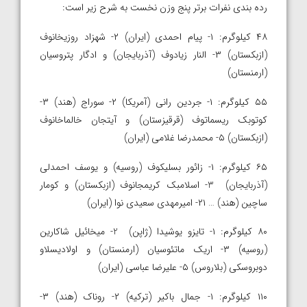
رده بندی نفرات برتر پنج وزن نخست به شرح زیر است:
۴۸ کیلوگرم: ۱- پیام احمدی (ایران) ۲- شهزاد روزیخانوف
(ازبکستان) ۳- النار زیادوف (آذربایجان) و ادگار پتروسیان
(ارمنستان)
۵۵ کیلوگرم: ۱- جردین رانی (آمریکا) ۲- سوراج (هند) ۳-
کوتوبک ریسماتوف (قرقیزستان) و آیتجان خالماخانوف
(ازبکستان) ۵- محمدرضا غلامی (ایران)
۶۵ کیلوگرم: ۱- زائور بسلیکوف (روسیه) و یوسف احمدلی
(آذربایجان) 3- اسلامبک کریمجانوف (ازبکستان) و کومار
ساچین (هند) … ۲۱- امیرمهدی سعیدی نوا (ایران)
۸۰ کیلوگرم: ۱- تایزو یوشیدا (ژاپن) 2- میخائیل شاکارین
(روسیه) ۳- اریک ماتئوسیان (ارمنستان) و اولادیسلاو
دوبروسکی (بلاروس) ۵- علیرضا عباسی (ایران)
۱۱۰ کیلوگرم: ۱- جمال باکیر (ترکیه) ۲- روناک (هند) ۳-