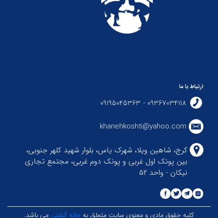
ارتباط با ما
09367034118 - 09195045363
khanehkoshti@yahoo.com
کرج، شاهین ویلا، شهرک یاس، بلوار شهید کلهر جنوبی،
بین پونک اول غربی و پونک دوم غربی، مجتمع تجاری
نیکان - واحد ۵۲
کلیه حقوق مادی و معنوی سایت متعلق به
خانه کشتی
می باشد.