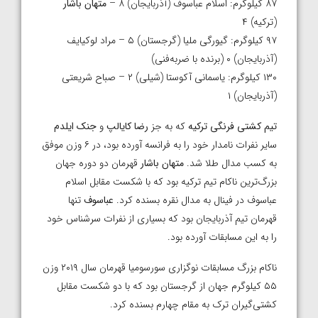
۸۷ کیلوگرم: اسلام عباسوف (آذربایجان) ۸ –
متهان باشار
(ترکیه) ۴
۹۷ کیلوگرم: گیورگی ملیا (گرجستان) ۵ – مراد لوکیایف
(آذربایجان) ۰ (برنده با ضربه‌فنی)
۱۳۰ کیلوگرم: یاسمانی آکوستا (شیلی) ۲ – صباح شریعتی
(آذربایجان) ۱
تیم کشتی فرنگی ترکیه
که به جز
رضا کایالپ
و
جنک ایلدم
سایر نفرات نامدار خود را به فرانسه آورده بود، در ۶ وزن موفق
به کسب مدال طلا شد.
متهان باشار
قهرمان دو دوره جهان
بزرگ‌ترین ناکام تیم ترکیه بود که با شکست مقابل اسلام
عباسوف در فینال به مدال نقره بسنده کرد.
عباسوف
تنها
قهرمان تیم آذربایجان بود که بسیاری از نفرات سرشناس خود
را به این مسابقات آورده بود.
ناکام بزرگ مسابقات نوگزاری سورسومیا قهرمان سال ۲۰۱۹ وزن
۵۵ کیلوگرم جهان از گرجستان بود که با دو شکست مقابل
کشتی‌گیران ترک به مقام چهارم بسنده کرد.