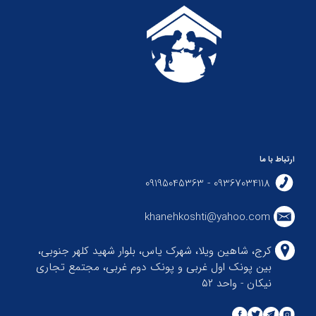
ارتباط با ما
09367034118 - 09195045363
khanehkoshti@yahoo.com
کرج، شاهین ویلا، شهرک یاس، بلوار شهید کلهر جنوبی،
بین پونک اول غربی و پونک دوم غربی، مجتمع تجاری
نیکان - واحد ۵۲