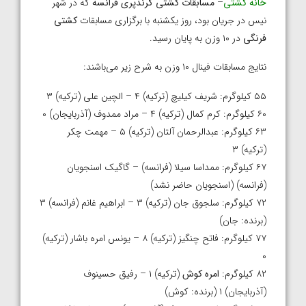
خانه کشتی
–
مسابقات کشتی گرندپری فرانسه
که در شهر
نیس در جریان بود، روز یکشنبه با برگزاری مسابقات
کشتی
فرنگی
در ۱۰ وزن به پایان رسید.
نتایج مسابقات فینال ۱۰ وزن به شرح زیر می‌باشند:
۵۵ کیلوگرم: شریف کیلیچ (ترکیه) ۴ – الچین علی (ترکیه) ۳
۶۰ کیلوگرم: کرم کمال (ترکیه) ۴ – مراد ممدوف (آذربایجان) ۰
۶۳ کیلوگرم: عبدالرحمان آلتان (ترکیه) ۵ – مهمت چکر
(ترکیه) ۳
۶۷ کیلوگرم: ممداسا سیلا (فرانسه) – گاگیک اسنجویان
(فرانسه) (اسنجویان حاضر نشد)
۷۲ کیلوگرم: سلجوق جان (ترکیه) ۳ – ابراهیم غانم (فرانسه) ۳
(برنده: جان)
۷۷ کیلوگرم: فاتح چنگیز (ترکیه) ۸ – یونس امره باشار (ترکیه)
۰
۸۲ کیلوگرم:
امره کوش
(ترکیه) ۱ – رفیق حسینوف
(آذربایجان) ۱ (برنده: کوش)