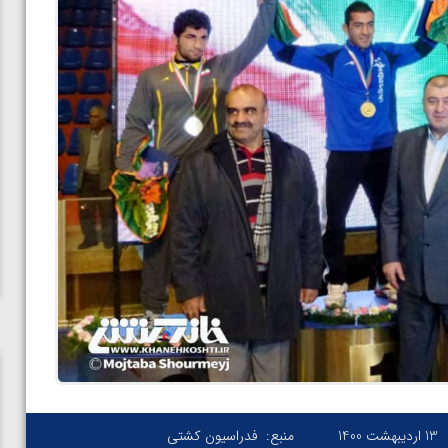
13 اردیبهشت 1400
منبع:
فدراسیون کشتی