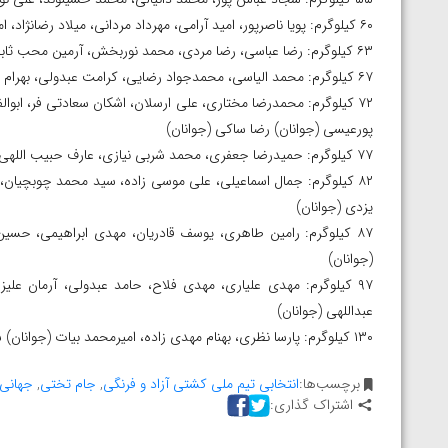
۶۰ کیلوگرم: پویا ناصرپور، امید آرامی، مهرداد مردانی، میلاد رضانژاد، امیرحسین خوانساری، عارف محمدی (جوانان) محمد جانقلی (جوانان)
۶۳ کیلوگرم: رضا عباسی، رضا مردی، محمد نوربخش، آرمین محب ثابت، سعید ارجمندی، امین جبالی فر، امید احمدی (جوانان)
۶۷ کیلوگرم: محمد الیاسی، محمدجواد رضایی، کرامت عبدولی، بهرام معروفخانی، شاهین بداغی (جوانان) مهدی کشتکار (جوانان)
۷۲ کیلوگرم: محمدرضا مختاری، علی ارسلان، اشکان سعادتی فر، اب
پورعیسی (جوانان) رضا ساکی (جوانان)
۷۷ کیلوگرم: حمیدرضا جعفری، محمد شربی نیازی، عارف حبیب اللهی، پرهام قنبری، علیرضا مهمدی (جوانان) مسعود کاووسی (جوانان)
۸۲ کیلوگرم: جمال اسماعیلی، علی موسی زاده، سید محمد چوبچیا
یزدی (جوانان)
۸۷ کیلوگرم: رامین طاهری، یوسف قادریان، مهدی ابراهیمی، حسین
(جوانان)
۹۷ کیلوگرم: مهدی علیاری، مهدی فلاح، حامد عبدولی، آرمان ع
عبداللهی (جوانان)
۱۳۰ کیلوگرم: پارسا نظری، بهنام مهدی زاده، امیرمحمد بیات (جوانان) سعید حسین پور (جوانان)
برچسب‌ها:
انتخابی تیم ملی کشتی آزاد و فرنگی
,
جام تختی
,
جهانی 
اشتراک گذاری: