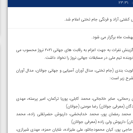
۲۳:۳۱
 کشتی آزاد و فرنگی جام تختی اعلام شد.
بهشت ماه برگزار می شود.
بر اساس تصمیم کادر فنی، این رقابت ها بعنوان یکی از مراحل اصلی گزینش نفرات به جهت اعزام به رقابت های جهانی ۲۰۲۱ نروژ محسوب می
ده تیم ملی در مسابقات جهانی نروژ را نخواد داشت.
یت بندی (جام تختی، مدال آوران آسیایی و جهانی جوانان، مدال آوران
 شرح زیر است:
ن رحمانی، صابر خانجانی، محمد کابلی، پوریا ترکمان، امیر پرسته، مهدی
ان (معرفی جوانان) رضا مومنی (جوانان)
ده، محمد رمضان پور، محمد خدابخشی، داریوش حضرتقلی زاده، محمد
ان) داریوش ولی زاده (معرفی جوانان)
ی مقابل
ویدیو؛ پیروزی هادی ساروی مقابل آرتور الکسانیان در فینال
ضل حاجی پور، کیان محمودجانلو، علی علیزاده، شایان حمزه، مهدی شیرازی،