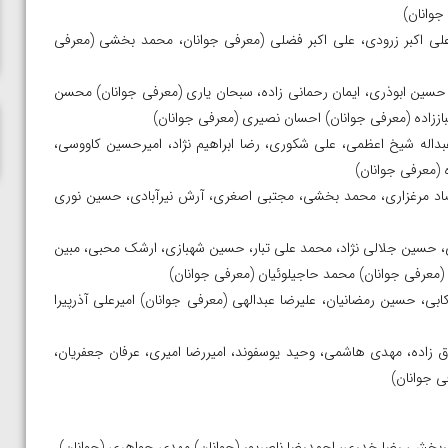
المپیک پاریس
جوانان)
 علی اکبر زرودی، علی اکبر فضلی (معرفی جوانان، محمد بخشی (معرفی
 حسین ابوذری، ایمان رحمانی زاده، سبحان یاری (معرفی جوانان) محسن
اززاده (معرفی جوانان) احسان نصیری (معرفی جوانان)
عبداله شیخ اعظمی، علی شکوری، رضا ابراهیم نژاد، امیرحسین کاووسی،
(معرفی جوانان)
صاد مرغزاری، محمد بخشی، مجتبی اصغری، آرش نیرآبادی، حسین نوری
ی، حسین جلالی نژاد، محمد علی تبار، حسین شهبازی، ارشک محبی، مبین
معرفی جوانان) محمد حاجیلوئیان (معرفی جوانان)
رکابی، حسین رمضانیان، علیرضا عبدالهی (معرفی جوانان) امیرعلی آذرپیرا
دق زاده، مهدی هاشمی، وحید یوسفوند، امیررضا امیری، عرفان جعفریان،
ی جوانان)