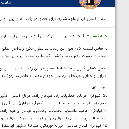
ساعت :
اسامی کشتی گیران واجد شرایط برای حضور در رقابت های بین المللی
خانه کشتی
– رقابت های بین المللی کشتی آزاد جام تختی اواخر اردی
شود و در صورت عدم حضور، کشتی گیر غایب شانسی برای پوشیدن دوبن
اسامی کشتی گیران واجد شرایط حضور در این رقابت ها بر اساس اولو
آسیایی و جهانی امیدها و تیم ملی جوانان و نفرات حاضر در اردو) به
کشتی آزاد:
۵۷ کیلوگرم: عرفان جعفریان، رضا علیجان زاده، عرفان آئینی، افشی
ویسی (معرفی جوانان) محمدعلی عموزاد (معرفی جوانان) علی قلی زادگ
۶۱ کیلوگرم: مجید داستان، محمدباقر یخکشی، عباس ابراهیم زا
نامجومطلق، پیمان نعمتی (معرفی جوانان) رحمان عموزاد (معرفی جوان
الخاز آمویان از
ویدیو؛ صعود حسن یزدانی به فینال المپیک با برتر
۶۵ کیلوگرم: ایمان صادقی، خیراله قهرمانی، علیرضا اشکیور، ابوالف