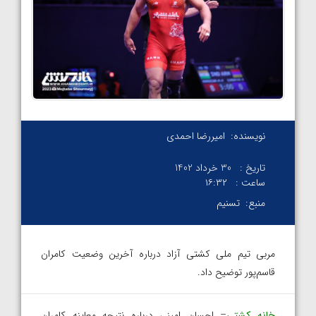
نویسنده:
امیررضا احمدی
تاریخ :
30 خرداد 1402
ساعت :
۱۶:۳۲
منبع:
تسنیم
مربی تیم ملی کشتی آزاد درباره آخرین وضعیت کامران
قاسم‌پور توضیح داد.
خانه کشتی
– احسان امینی درباره نتیجه معاینه کامران