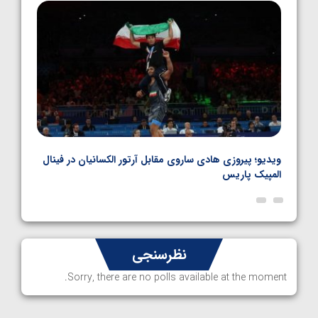
1405/05/06
بل
ویدیو؛ پیروزی هادی ساروی مقابل آرتور الکسانیان در فینال
ویدیو
المپیک پاریس
پاری
نظرسنجی
Sorry, there are no polls available at the moment.