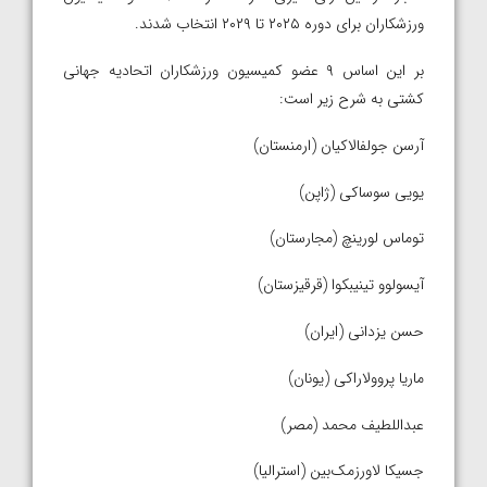
ورزشکاران برای دوره ۲۰۲۵ تا ۲۰۲۹ انتخاب شدند.
بر این اساس ۹ عضو کمیسیون ورزشکاران اتحادیه جهانی
کشتی به شرح زیر است:
آرسن جولفالاکیان (ارمنستان)
یویی سوساکی (ژاپن)
توماس لورینچ (مجارستان)
آیسولوو تینیبکوا (قرقیزستان)
حسن یزدانی (ایران)
ماریا پروولاراکی (یونان)
عبداللطیف محمد (مصر)
جسیکا لاورزمک‌بین (استرالیا)