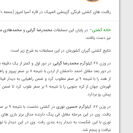
رقابت های کشتی فرنگی گزینشی المپیک در قاره آسیا امروز (جمعه ۲۰ فروردین ماه) در شهر آلماتی قزاقستان برگزار شد.
خانه کشتی
– در پایان این مسابقات
محمدرضا گرایی
و
محمدهادی سا
نیز دست یافتند.
نتایج کشتی گیران کشورمان در این مسابقات به شرح زیر است:
در وزن ۶۷ کیلوگرم
محمدرضا گرایی
در دور بعد مقابل احمد داحشا
از هند را با نتیجه ۹ بر صفر مغلوب کرد و ضمن راهیابی ب
قهرمان جهان از کره جنوبی را با نتیجه
پیش رو بردارد.
در وزن ۸۷ کیلوگرم
حسین نوری
در کشتی
نوری با این شکست به دیدار رده بندی رفت. وی در این دیدار با
توسط امین میرزازاده
ویدیو؛ باخت امین کاویانی نژاد مقابل مالخاز آمویا
نیافت و پنجم شد.