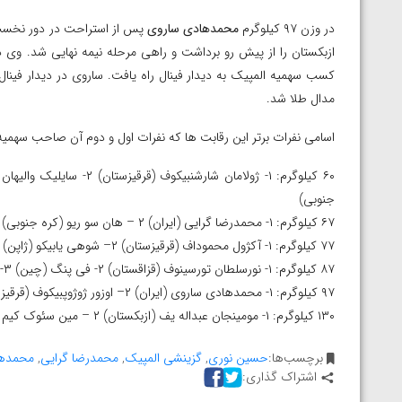
ارمنستان
در وزن ۹۷ کیلوگرم
محمدهادی ساروی
مدال طلا شد.
اسامی نفرات برتر این رقابت ها که نفرات اول و دوم آن صاحب سهمی
جنوبی)
۶۷ کیلوگرم: ۱- محمدرضا گرایی (ایران) ۲ – هان سو ریو (کره جنوبی) ۳- آشو (هند) و آرام واردانیان (ازبکستان)
۷۷ کیلوگرم: ۱- آکژول محموداف (قرقیزستان) ۲– شوهی یابیکو (ژاپن) ۳- سینگ گورپریت (هند) و هوجون ژانگ (چین)
۸۷ کیلوگرم: ۱- نورسلطان تورسینوف (قزاقستان) ۲- فی پنگ (چین) ۳- ماساتو سومی (ژاپن) و جین هیوک کیم (کره جنوبی)
۹۷ کیلوگرم: ۱- محمدهادی ساروی (ایران) ۲– اوزور ژوژوپبیکوف (قرقیزستان) ۳- یانان چن (چین) و سی یئول لی (کره جنوبی)
۱۳۰ کیلوگرم: ۱- مومینجان عبداله یف (ازبکستان) ۲ – مین سئوک کیم (کره جنوبی) ۳- لینگ ژئی منگ (چین) و ناوین (هند)
برچسب‌ها:
حسین نوری
,
گزینشی المپیک
,
محمدرضا گرایی
,
محمدها
اشتراک گذاری: