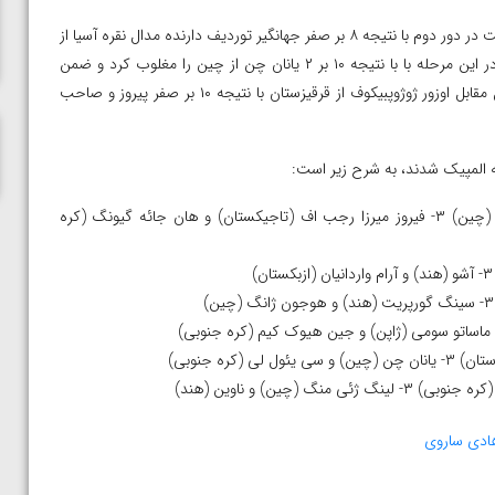
ناظم امینه
پس از استراحت در دور نخست در دور دوم با نتیجه ۸ بر صفر جهانگیر توردیف دارنده مدال نقره آسیا از
ازبکستان را از پیش رو برداشت و راهی مرحله نیمه نهایی شد. وی در این مرحله با با نتیجه ۱۰ بر ۲ یانان چن از چین را مغلوب کرد و ضمن
کسب سهمیه المپیک به دیدار فینال راه یافت. ساروی در دیدار فینال مقابل اوزور ژوژوپبیکوف از قرقیزستان با نتیجه ۱۰ بر صفر پیروز و صاحب
ه المپیک شدند، به شرح زیر است:
۶۰ کیلوگرم: ۱- ژولامان شارشنبیکوف (قرقیزستان) ۲- سایلیک والیهان (چین) ۳- فیروز میرزا رجب اف (تاجیکستان) و هان جائه گیونگ (کره
دی ساروی