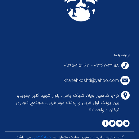
ارتباط با ما
09367034118 - 09195045363
khanehkoshti@yahoo.com
کرج، شاهین ویلا، شهرک یاس، بلوار شهید کلهر جنوبی،
بین پونک اول غربی و پونک دوم غربی، مجتمع تجاری
نیکان - واحد ۵۲
کلیه حقوق مادی و معنوی سایت متعلق به
خانه کشتی
می باشد.