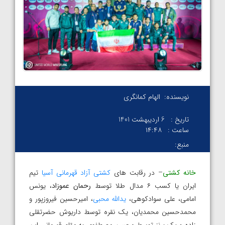
نویسنده:
الهام کمانگری
تاریخ :
6 اردیبهشت 1401
ساعت :
۱۴:۴۸
منبع:
خانه کشتی
– در رقابت های
کشتی آزاد قهرمانی آسیا
تیم
ایران یا کسب ۶ مدال طلا توسط
رحمان عموزاد
، یونس
امامی، علی سوادکوهی،
یدالله محبی
، امیرحسین فیروزپور و
محمدحسین محمدیان، یک نقره توسط داریوش حضرتقلی