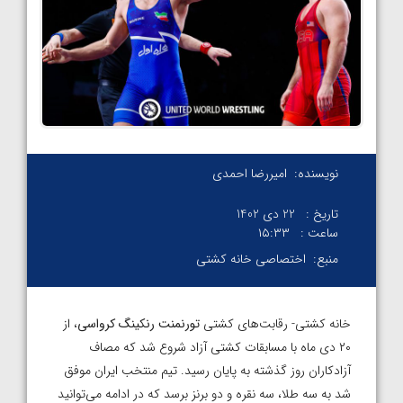
نویسنده:
امیررضا احمدی
تاریخ :
22 دی 1402
ساعت :
۱۵:۳۳
منبع:
اختصاصی خانه کشتی
خانه کشتی- رقابت‌های کشتی
تورنمنت رنکینگ کرواسی
، از
۲۰ دی ماه با مسابقات کشتی آزاد شروع شد که مصاف
آزادکاران روز گذشته به پایان رسید. تیم منتخب ایران موفق
شد به سه طلا، سه نقره و دو برنز برسد که در ادامه می‌توانید