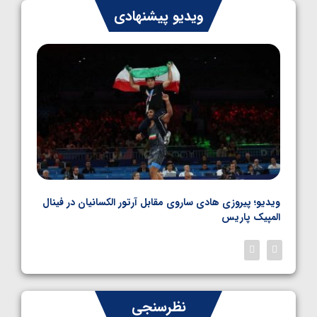
ایران چشم به راه چهار مدال در پنج وزن دوم
ویدیو پیشنهادی
کشتی فرنگی نوجوانان جهان
1405/05/06
بل
ویدیو؛ پیروزی هادی ساروی مقابل آرتور الکسانیان در فینال
ویدیو
المپیک پاریس
پاری
نظرسنجی