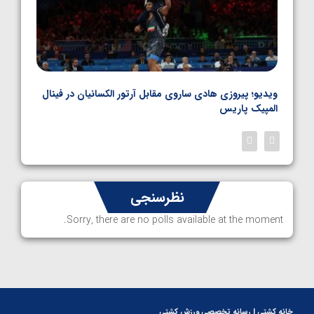
بل
ویدیو؛ پیروزی هادی ساروی مقابل آرتور الکسانیان در فینال
ویدیو
المپیک پاریس
پاری
نظرسنجی
Sorry, there are no polls available at the moment.
خانه کشتی | رسانه تخصصی ورزش کشتی