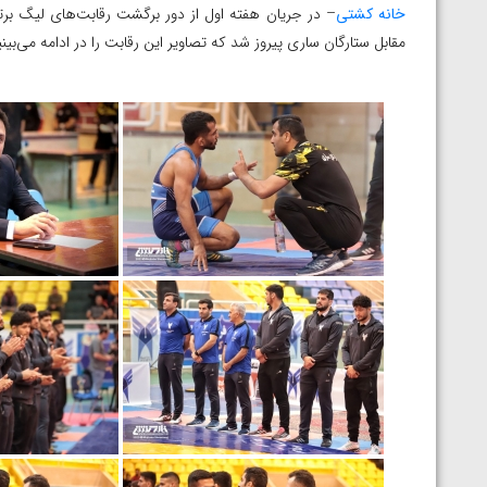
خانه کشتی
مقابل ستارگان ساری پیروز شد که تصاویر این رقابت را در ادامه می‌بینی
توسط امین میرزازاده
ویدیو؛ باخت امین کاویانی نژاد مقابل مالخاز آمویا