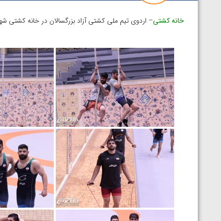
خانه کشتی
– اردوی تیم ملی کشتی آزاد بزرگسالان در خانه کشتی شه
توسط امین میرزازاده
ویدیو؛ باخت امین کاویانی نژاد مقابل مالخاز آمویا