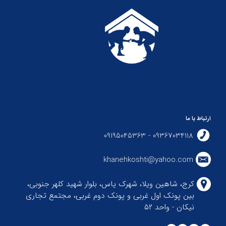
ارتباط با ما
09367034118 - 09195045363
khanehkoshti@yahoo.com
کرج، شاهین ویلا، شهرک یاس، بلوار شهید کلهر جنوبی،
بین پونک اول غربی و پونک دوم غربی، مجتمع تجاری
نیکان - واحد ۵۲