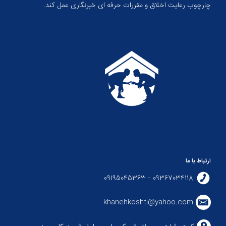
چارچوب رعایت اخلاق و مقررات حرفه ای خبرنگاری عمل کند.
ارتباط با ما
09367034118 - 09195045363
khanehkoshti@yahoo.com