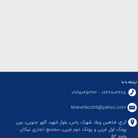
ارتباط با ما
09367034118 - 09195045363
khanehkoshti@yahoo.com
کرج، شاهین ویلا، شهرک یاس، بلوار شهید کلهر جنوبی، بین
پونک اول غربی و پونک دوم غربی، مجتمع تجاری نیکان -
واحد ۵۲