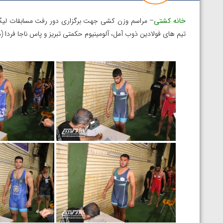
خانه کشتی
– مراسم وزن کشی جهت برگزاری دور رفت مسابقات لیگ بر
تیم های فولادین ذوب آمل، آلومینیوم حکمتی تبریز و پاس ناجا فردا (دو
توسط امین میرزازاده
ویدیو؛ باخت امین کاویانی نژاد مقابل مالخاز آمویا