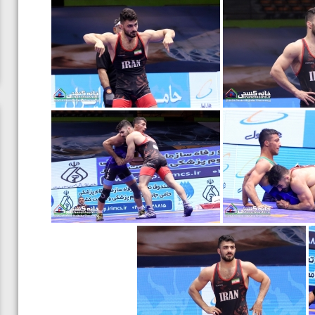
ن از
ویدیو؛ صعود حسن یزدانی به فینال المپیک با برتری مقابل