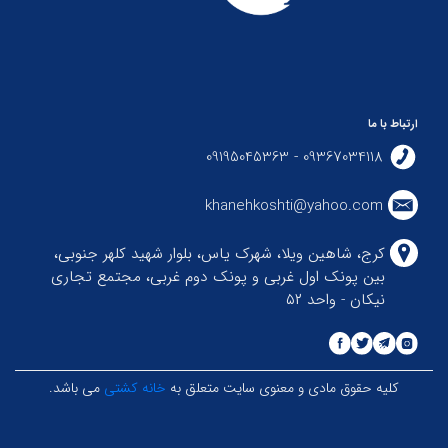
ارتباط با ما
09367034118 - 09195045363
khanehkoshti@yahoo.com
کرج، شاهین ویلا، شهرک یاس، بلوار شهید کلهر جنوبی،
بین پونک اول غربی و پونک دوم غربی، مجتمع تجاری
نیکان - واحد ۵۲
کلیه حقوق مادی و معنوی سایت متعلق به
خانه کشتی
می باشد.