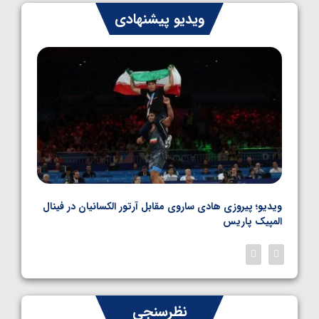
ایران چشم به راه چهار مدال در پنج وزن دوم
ویدیو پیشنهادی
کشتی فرنگی نوجوانان جهان
1405/05/06
بل
ویدیو؛ پیروزی هادی ساروی مقابل آرتور الکسانیان در فینال
ویدیو
المپیک پاریس
پاری
نظرسنجی