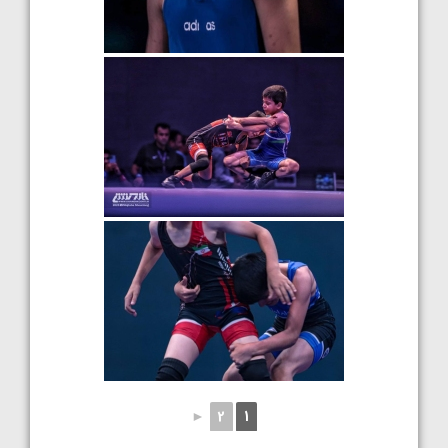
►
2
1