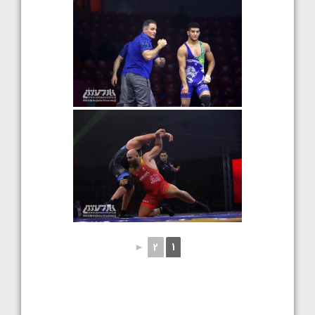
►
2
1