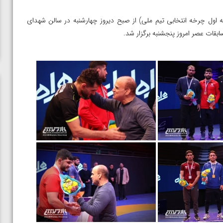
ه اول چرخه انتخابی تیم ملی) از صبح دیروز چهارشنبه در سالن شهدای
ابقات عصر امروز پنجشنبه برگزار شد.
ن از
ویدیو؛ صعود حسن یزدانی به فینال المپیک با برتری مقابل