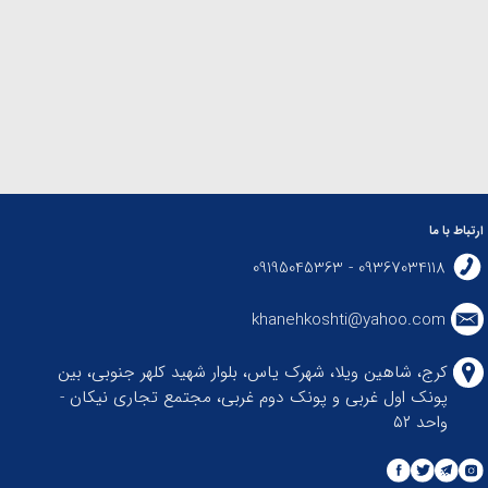
ارتباط با ما
09367034118 - 09195045363
khanehkoshti@yahoo.com
کرج، شاهین ویلا، شهرک یاس، بلوار شهید کلهر جنوبی، بین
پونک اول غربی و پونک دوم غربی، مجتمع تجاری نیکان -
واحد ۵۲