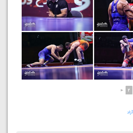
►
2
زاد