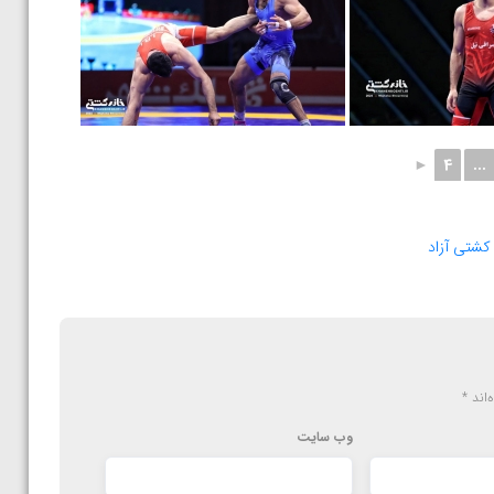
►
4
...
 کشتی آزاد
‌اند
*
وب‌ سایت