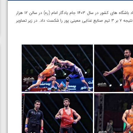
| دیدارهای نیمه نهایی مرحله پایانی لیگ برتر کشتی آزاد باشگاه های کشور در سال ۱۴۰۳ جام یادگار امام (ره) در سالن ۱۲ هزار
نفری آزاد تهران برگزار شد. در نخستین دیدار نیمه نهایی تیم سایپا با نتیجه ۷ بر ۳ تیم صنایع غذایی معینی پور را شکست داد. در زیر تصاویر
ن از
ویدیو؛ صعود حسن یزدانی به فینال المپیک با برتری مقابل