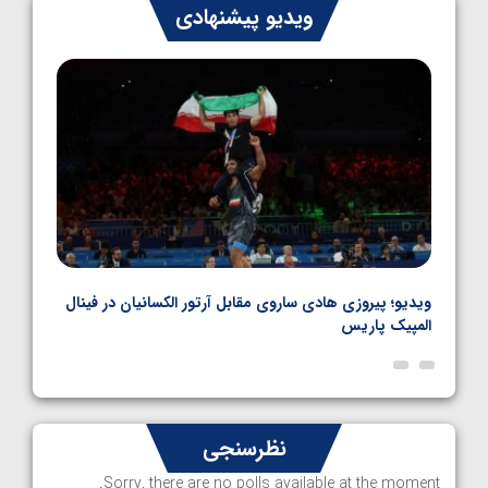
ایران چشم به راه چهار مدال در پنج وزن دوم
ویدیو پیشنهادی
کشتی فرنگی نوجوانان جهان
1405/05/06
بل
ویدیو؛ پیروزی هادی ساروی مقابل آرتور الکسانیان در فینال
ویدیو
المپیک پاریس
پاری
نظرسنجی
Sorry, there are no polls available at the moment.