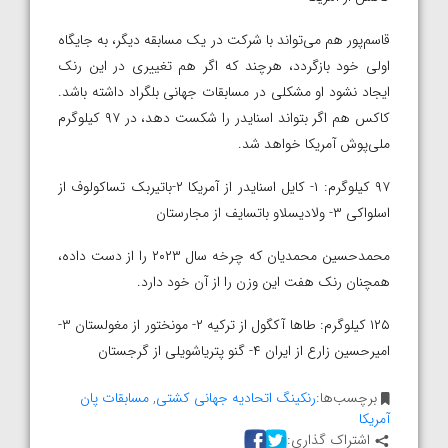
قاسم‌پور هم می‌تواند با شرکت در یک مسابقه دیگر، به جایگاه
اولی خود بازگردد، هرچند که اگر هم تغییری در این رنک
ایجاد نشود او مشکلی در مسابقات جهانی بلگراد داشته باشد.
کاکس هم اگر بتواند اسنایدر را شکست دهد، در ۹۷ کیلوگرم
ملی‌پوش آمریکا خواهد شد.
۹۷ کیلوگرم: ۱- کایل اسنایدر از آمریکا ۲-باتیربک تساکولوف از
اسلواکی ۳- ولادیسلاو باتسایف از مجارستان
محمدحسین محمدیان که چرخه سال ۲۰۲۳ را از دست داده،
همچنان رنک هفت این وزن را از آن خود دارد.
۱۲۵ کیلوگرم: طاها آکگول از ترکیه ۲- مونختور از مغولستان ۳-
امیرحسین زارع از ایران ۴- گنو پتریاشویلی از گرجستان
برچسب‌ها:
رنکینگ اتحادیه جهانی کشتی
,
مسابقات پان
آمریکا
اشتراک گذاری: