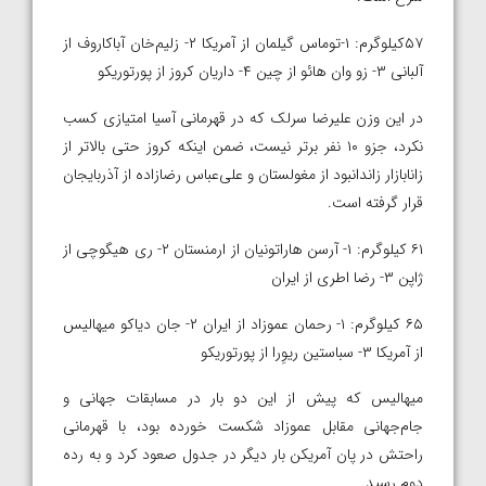
۵۷کیلوگرم: ۱-توماس گیلمان از آمریکا ۲- زلیم‌خان آباکاروف از
آلبانی ۳- زو وان هائو از چین ۴- داریان کروز از پورتوریکو
در این وزن علیرضا سرلک که در قهرمانی آسیا امتیازی کسب
نکرد، جزو ۱۰ نفر برتر نیست، ضمن اینکه کروز حتی بالاتر از
زانابازار زاندانبود از مغولستان و علی‌عباس رضازاده از آذربایجان
قرار گرفته است.
۶۱ کیلوگرم: ۱- آرسن هاراتونیان از ارمنستان ۲- ری هیگوچی از
ژاپن ۳- رضا اطری از ایران
۶۵ کیلوگرم: ۱- رحمان عموزاد از ایران ۲- جان دیاکو میهالیس
از آمریکا ۳- سباستین ریوِرا از پورتوریکو
میهالیس که پیش از این دو بار در مسابقات جهانی و
جام‌جهانی مقابل عموزاد شکست خورده بود، با قهرمانی
راحتش در پان آمریکن بار دیگر در جدول صعود کرد و به رده
دوم رسید.