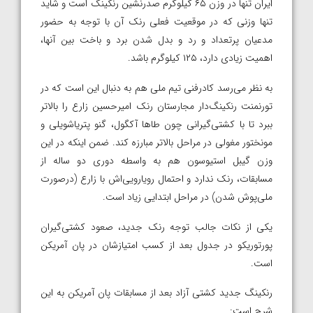
ایران تنها در وزن ۶۵ کیلوگرم صدرنشین رنکینگ است و شاید
تنها وزنی که در موقعیت فعلی رنک آن با توجه به حضور
مدعیان پرتعداد و رد و بدل شدن برد و باخت بین آنها،
اهمیت زیادی دارد، ۱۲۵ کیلوگرم باشد.
به نظر می‌رسد کادرفنی تیم ملی هم به دنبال این است که در
تورنمنت رنکینگ‌دار مجارستان رنک امیرحسین زارع را بالاتر
ببرد تا با کشتی‌گیرانی چون طاها آکگول، گنو پتریاشویلی و
مونختور مغولی در مراحل بالاتر مبارزه کند. ضمن اینکه در این
وزن گیبل استیوسون هم به واسطه دوری دو ساله از
مسابقات، رنک ندارد و احتمال رویارویی‌اش با زارع (درصورت
ملی‌پوش شدن) در مراحل ابتدایی زیاد است.
یکی از نکات جالب توجه رنک جدید، صعود کشتی‌گیران
پورتوریکو در جدول بعد از کسب امتیازشان در پان آمریکن
است.
رنکینگ جدید کشتی آزاد بعد از مسابقات پان آمریکن به این
شرح است: