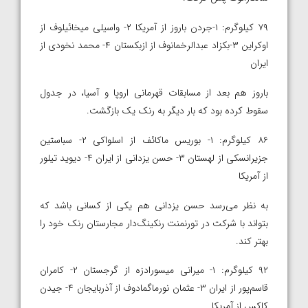
۷۹ کیلوگرم: ۱-جردن باروز از آمریکا ۲- واسیلی میخائیلوف از
اوکراین ۳-بکزاد عبدالرخمانوف از ازبکستان ۴- محمد نخودی از
ایران
باروز هم بعد از مسابقات قهرمانی اروپا و آسیا، در جدول
سقوط کرده بود که بار دیگر به رنک یک بازگشت.
۸۶ کیلوگرم: ۱- بوریس ماکائف از اسلواکی ۲- سباستین
جزیرانسکی از لهستان ۳- حسن یزدانی از ایران ۴- دیوید تیلور
از آمریکا
به نظر می‌رسد حسن یزدانی هم یکی از کسانی باشد که
بتواند با شرکت در تورنمنت رنکینگ‌دار مجارستان رنک خود را
بهتر کند.
۹۲ کیلوگرم: ۱- میرانی میسورادزه از گرجستان ۲- کامران
قاسم‌پور از ایران ۳- عثمان نورماگمادوف از آذربایجان ۴- جی‎دن
کاکس از آمریکا