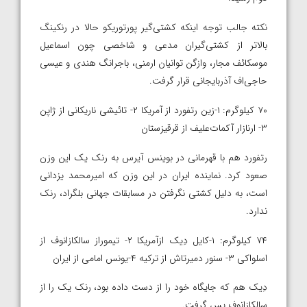
نکته جالب توجه اینکه کشتی‌گیر پورتوریکو حالا در رنکینگ
بالاتر از کشتی‌گیران مدعی و شاخصی چون اسماعیل
موسکائف مجار، وازگن توانیان ارمنی، باجرانگ هندی و عیسی
حاجی‌اف آذربایجانی قرار گرفت.
۷۰ کیلوگرم: ۱-زین رتفورد از آمریکا ۲- تائیشی ناریکانی از ژاپن
۳- ارنازار آکمات‌علیف از قرقیزستان
رتفورد هم با قهرمانی در بوینس آیرس به رنک یک این وزن
صعود کرد. نماینده ایران در این وزن که امیرمحمد یزدانی
است، به دلیل کشتی نگرفتن در مسابقات جهانی بلگراد، رنک
ندارد.
۷۴ کیلوگرم: ۱-کایل دِیک ازآمریکا ۲- تیموراز سالکازانوف از
اسلواکی ۳- سنور دمیرتاش از ترکیه ۴-یونس امامی از ایران
دِیک هم که جایگاه خود را از دست داده بود، رنک یک را از
سالکازانوف پس گرفت.