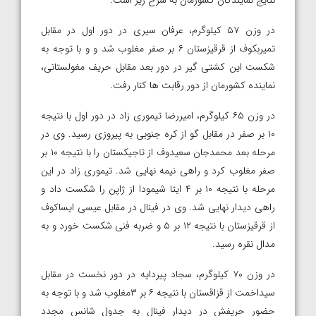
نتایج نمایندگان کشورمان به شرح زیر است:
در وزن ۵۷ کیلوگرم، عرفان سیری در دور اول در مقابل
تمیربکوف از قرقیزستان ۶ بر صفر مغلوب شد و و با توجه به
شکست این کشتی گیر در دور بعد مقابل حریف مغولستانی،
نماینده کشورمان از دور رقابت ها کنار رفت.
در وزن ۶۵ کیلوگرم، امیررضا تیموری زاد در دور اول با نتیجه
۱۰ بر صفر در مقابل گو از کره جنوبی به پیروزی رسید. وی در
مرحله بعد محمدجان سعیدوف از تاجیکستان را با نتیجه ۱۰ بر
صفر مغلوب کرد و راهی نیمه نهایی شد. تیموری زاد در این
مرحله با نتیجه ۱۰ بر ۴ ایتا شیمودا از ژاپن را شکست داد و
راهی دیدار نهایی شد. وی در فینال در مقابل عیسی ایساکوف
از قرقیزستان با نتیجه ۱۲ بر ۵ و ضربه فنی شکست خورد و به
مدال نقره رسید.
در وزن ۷۰ کیلوگرم، سجاد پیردایه در دور نخست در مقابل
سیداخمت از قزاقستان با نتیجه ۶ بر ۳مغلوب شد و با توجه به
حضور حریفش در دیدار فینال به جدول شانس مجدد