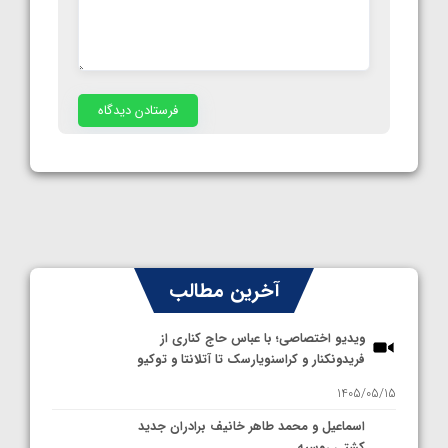
آخرین مطالب
ویدیو اختصاصی؛ با عباس حاج کناری از
فریدونکنار و کراسنویارسک تا آتلانتا و توکیو
1405/05/15
اسماعیل و محمد طاهر خانیف برادران جدید