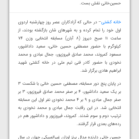
حسین‌خانی نقش بست.
خانه کشتی
– در حالی که آزادکاران عصر روز چهارشنبه اردوی
اول خود را تمام کرده و به شهرهای‌ شان بازگشته بودند، از
ساعت ۱۱ صبح دیروز (۸ آبان) مسابقه انتخابی وزن ۷۴
کیلوگرم با حضور مصطفی حسین‌ خانی، سعید داداشپور،
مسعود کمروند، محمد صادق فیروزپور، جمال عبادی و محمد
نخودی با حضور کادر فنی تیم ملی در خانه کشتی شهید
ابراهیم هادی برگزار شد.
در پایان پنج دور مسابقه، مصطفی حسین ‌خانی با شکست ۳
بر یک سعید داداشپور، ۴ بر صفر محمد صادق فیروزپور، ۳ بر
صفر جمال عبادی و ۹ بر ۴ محمد نخودی نفر اول این مسابقه
انتخابی شد. در این رقابت جمال عبادی و محمد نخودی به
ترتیب دوم و سوم شدند. کمروند، فیروزپور و داداشپور هم در
رده‌های بعدی قرار گرفتند.
حسین‌ خانی دارنده مدال برنز اوزان غیرالمپیکی جهان در سال