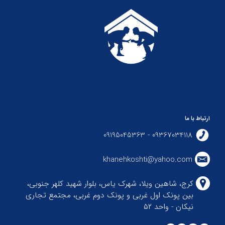
ارتباط با ما
09367034118 - 09195045363
khanehkoshti@yahoo.com
کرج، شاهین ویلا، شهرک یاس، بلوار شهید کلهر جنوبی،
بین پونک اول غربی و پونک دوم غربی، مجتمع تجاری
نیکان - واحد ۵۲