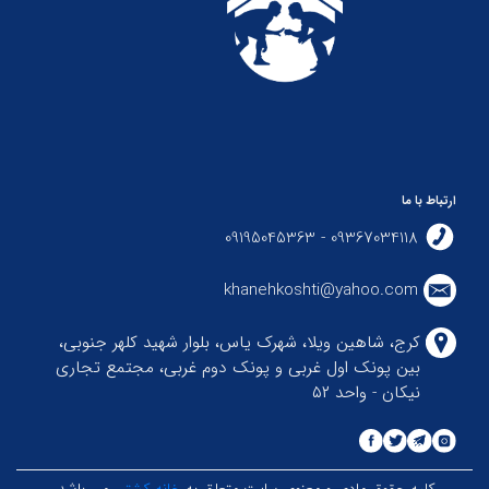
ارتباط با ما
09367034118 - 09195045363
khanehkoshti@yahoo.com
کرج، شاهین ویلا، شهرک یاس، بلوار شهید کلهر جنوبی،
بین پونک اول غربی و پونک دوم غربی، مجتمع تجاری
نیکان - واحد ۵۲